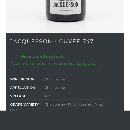
JACQUESSON - CUVÉE 747
More than 1 in stock
If you want to order more quantity,
Contact us
WINE REGION
Champagne
APPELLATION
Champagne
VINTAGE
NV
GRAPE VARIETY
Chardonnay - Pinot Meunier - Pinot
Noir
COLOR
White
DEGREE OF