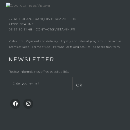
27 RUE JEAN-FRANÇOIS CHAMPOLLION
21200 BEAUNE
06 37 30 51 48
|
CONTACT@VISTAVIN.FR
Vistavin ?
Payment and delivery
Loyalty and referral program
Contact us
Terms of Sales
Terms of use
Personal data and cookies
Cancellation form
NEWSLETTER
Restez informés nos offres et actualités
Ok