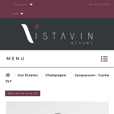
Cookies management panel
MY ACCOUNT
ENGLISH
CART
MENU
Our Estates
Champagne
Jacquesson - Cuvée
747
Back to the wine list