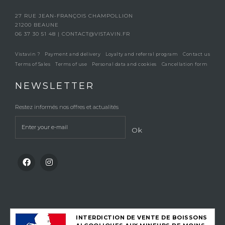
27 RUE JEAN-FRANÇOIS CHAMPOLLION
21200 BEAUNE
06 37 30 51 48
|
CONTACT@VISTAVIN.FR
Vistavin ?
Payment and delivery
Loyalty and referral program
Contact us
Terms of Sales
Terms of use
Personal data and cookies
Cancellation form
NEWSLETTER
Restez informés nos offres et actualités
Ok
INTERDICTION DE VENTE DE BOISSONS