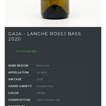
GAJA - LANGHE ROSSJ BASS
2020
In stock (6)
WINE REGION
Piemonte
APPELLATION
Langhe
VINTAGE
2020
GRAPE VARIETY
Chardonnay
COLOR
White
COMPOSITION
100% Chardonnay