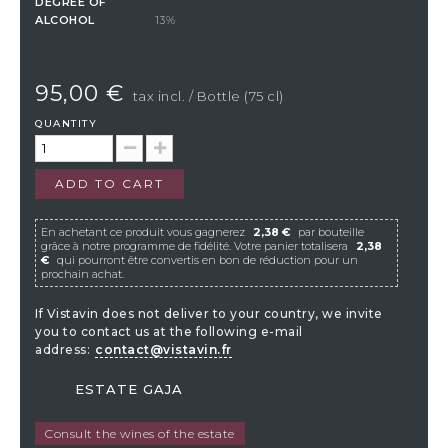
DEGREE OF
ALCOHOL
13%
95,00 €
tax incl.
/ Bottle (75 cl)
QUANTITY
ADD TO CART
En achetant ce produit vous gagnerez
2,38 €
par bouteille
grâce à notre programme de fidélité. Votre panier totalisera
2,38
€
qui pourront être convertis en bon de réduction pour un
prochain achat.
If Vistavin does not deliver to your country, we invite
you to contact us at the following e-mail
address:
contact@vistavin.fr
ESTATE GAJA
Consult the wines of the estate