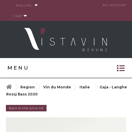
Cookies management panel
MY ACCOUNT
ENGLISH
CART
MENU
Region
Vin du Monde
Italie
Gaja - Langhe
Rossj Bass 2020
Back to the wine list