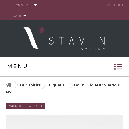
Cookies management panel
MY ACCOUNT
ENGLISH
CART
MENU
Our spirits
Liqueur
Dolin - Liqueur Suédois
NV
Back to the wine list