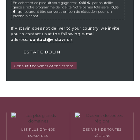
En achetant ce produit vous gagnerez
0,55 €
par bouteille
grâce à notre programme de fidélité. Votre panier totalisera
0,55
€
qui pourront être convertis en bon de réduction pour un
prochain achat.
If Vistavin does not deliver to your country, we invite
you to contact us at the following e-mail
address:
contact@vistavin.fr
ESTATE DOLIN
Consult the wines of the estate
LES PLUS GRANDS
DES VINS DE TOUTES
DOMAINES
RÉGIONS