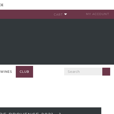
CE
MY ACCOUNT
CART
 WINES
CLUB