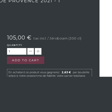
DE PROVENCE 2021 - 1
105,00 €
tax incl.
/ Jéroboam (300 cl)
QUANTITY
ADD TO CART
En achetant ce produit vous gagnerez
2,63 €
par bouteille
grâce à notre programme de fidélité. Votre panier totalisera
2,63 €
qui pourront être convertis en bon de réduction
pour un prochain achat.
If Vistavin does not deliver to your country, we
invite you to contact us at the following e-mail
address:
contact@vistavin.fr