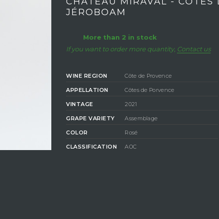
CHÂTEAU MIRAVAL - CÔTES 
JÉROBOAM
More than 2 in stock
If you want to order more quantity,
Contact us
WINE REGION
Côte de Provence
APPELLATION
Côtes de Porvence
VINTAGE
2021
GRAPE VARIETY
Assemblage
COLOR
Rosé
CLASSIFICATION
AOC
DEGREE OF
ALCOHOL
12%
ESTATE CHÂTEAU MIRAVAL