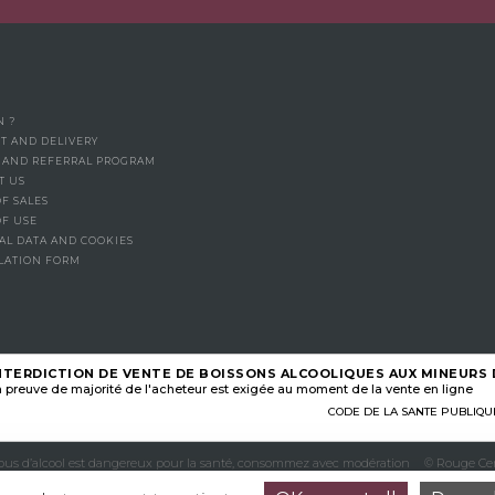
N ?
T AND DELIVERY
Y AND REFERRAL PROGRAM
T US
F SALES
OF USE
AL DATA AND COOKIES
LATION FORM
NTERDICTION DE VENTE DE BOISSONS ALCOOLIQUES AUX MINEURS D
 preuve de majorité de l'acheteur est exigée au moment de la vente en ligne
CODE DE LA SANTE PUBLIQUE, A
abus d’alcool est dangereux pour la santé, consommez avec modération
© Rouge Cer