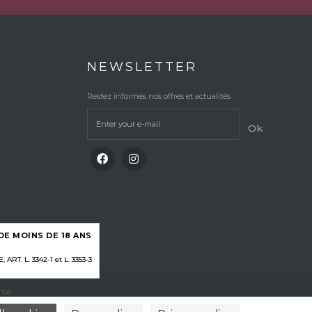
NEWSLETTER
Restez informés nos offres et actualités
Ok
E MOINS DE 18 ANS
RT. L. 3342-1 et L. 3353-3
ise