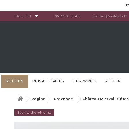
Cookies management panel
F
ENGLISH
06 37 30 51 48
contact@vistavin.fr
SOLDES
PRIVATE SALES
OUR WINES
REGION
Region
Provence
Château Miraval - Côtes
Back to the wine list