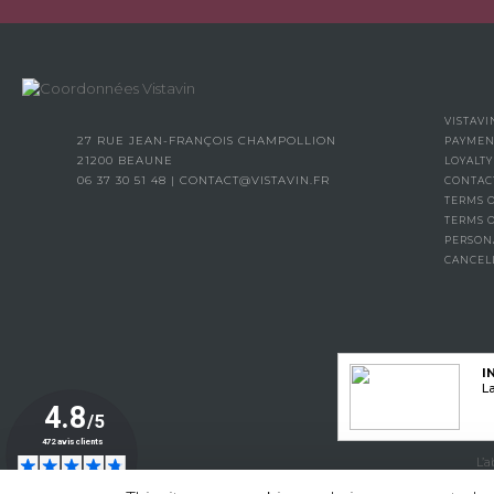
VISTAVI
27 RUE JEAN-FRANÇOIS CHAMPOLLION
PAYMEN
21200 BEAUNE
LOYALT
06 37 30 51 48
|
CONTACT@VISTAVIN.FR
CONTAC
TERMS O
TERMS 
PERSON
CANCEL
I
La
L’