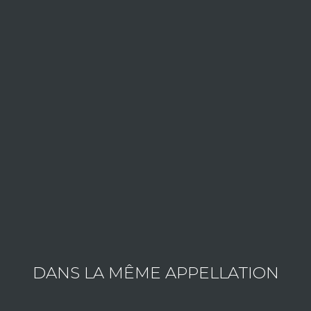
ESTATE QUÉNARD JEAN-FRANÇOI
Consult the wines of the estate
DANS LA MÊME APPELLATION