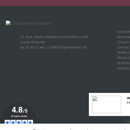
VISTAVI
27 RUE JEAN-FRANÇOIS CHAMPOLLION
PAYMEN
21200 BEAUNE
LOYALT
06 37 30 51 48
|
CONTACT@VISTAVIN.FR
CONTAC
TERMS O
TERMS 
PERSON
CANCEL
I
La
L’