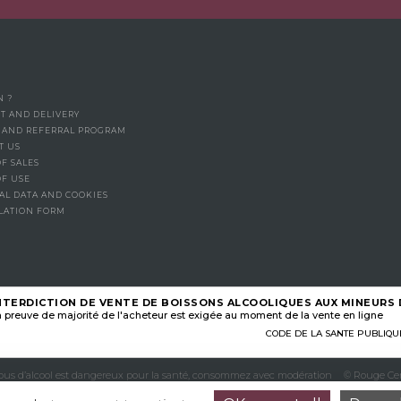
N ?
T AND DELIVERY
Y AND REFERRAL PROGRAM
T US
F SALES
OF USE
AL DATA AND COOKIES
LATION FORM
NTERDICTION DE VENTE DE BOISSONS ALCOOLIQUES AUX MINEURS D
 preuve de majorité de l'acheteur est exigée au moment de la vente en ligne
CODE DE LA SANTE PUBLIQUE, A
abus d’alcool est dangereux pour la santé, consommez avec modération
© Rouge Cer