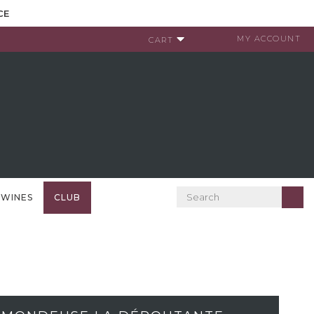
CE
MY ACCOUNT
CART
 WINES
CLUB