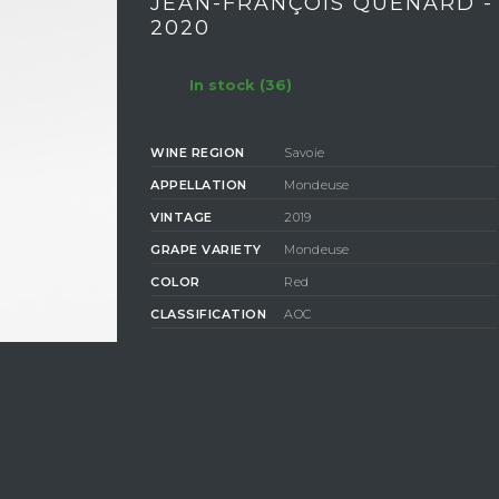
JEAN-FRANÇOIS QUÉNARD 
2020
In stock (36)
WINE REGION
Savoie
APPELLATION
Mondeuse
VINTAGE
2019
GRAPE VARIETY
Mondeuse
COLOR
Red
CLASSIFICATION
AOC
COMPOSITION
100% Mondeuse
LABEL
Bio
DEGREE OF
ALCOHOL
13%