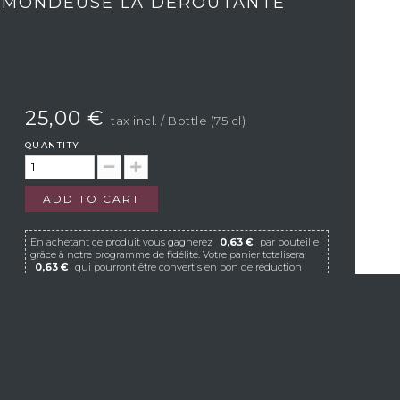
- MONDEUSE LA DÉROUTANTE
25,00 €
tax incl.
/ Bottle (75 cl)
QUANTITY
ADD TO CART
En achetant ce produit vous gagnerez
0,63 €
par bouteille
grâce à notre programme de fidélité. Votre panier totalisera
0,63 €
qui pourront être convertis en bon de réduction
pour un prochain achat.
If Vistavin does not deliver to your country, we
invite you to contact us at the following e-mail
address:
contact@vistavin.fr