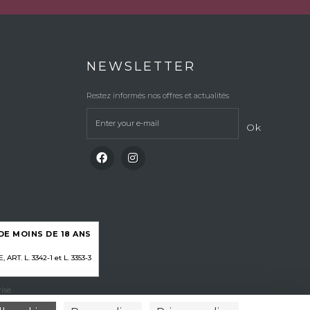
NEWSLETTER
Restez informés nos offres et actualités
Ok
E MOINS DE 18 ANS
RT. L. 3342-1 et L. 3353-3
ise