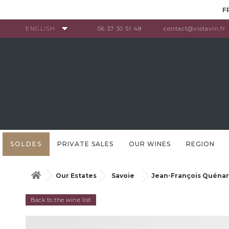
Cookies management panel
F
ENGLISH
06 37 30 51 48
contact@vistavin.fr
SOLDES
PRIVATE SALES
OUR WINES
REGION
Our Estates
Savoie
Jean-François Quénar
Back to the wine list