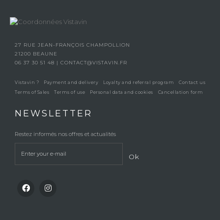
27 RUE JEAN-FRANÇOIS CHAMPOLLION
21200 BEAUNE
06 37 30 51 48
|
CONTACT@VISTAVIN.FR
Vistavin ?
Payment and delivery
Loyalty and referral program
Contact us
Terms of Sales
Terms of use
Personal data and cookies
Cancellation form
NEWSLETTER
Restez informés nos offres et actualités
Ok