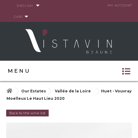
Cookies management panel
MY ACCOUNT
ENGLISH
CART
MENU
Our Estates
Vallée de la Loire
Huet - Vouvray
Moelleux Le Haut Lieu 2020
Back to the wine list