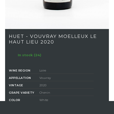
HUET - VOUVRAY MOELLEUX LE
HAUT LIEU 2020
In stock (24)
WINE REGION
Loire
APPELLATION
Vouvray
VINTAGE
2020
GRAPE VARIETY
Chenin
COLOR
White
CLASSIFICATION
Liquoreux