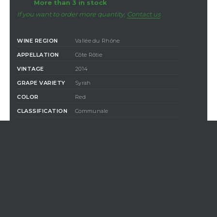
More than 3 in stock
If you want to order more quantity,
Contact us
WINE REGION
Vallée du Rhône
APPELLATION
Côte Rôtie
VINTAGE
2014
GRAPE VARIETY
Syrah
COLOR
Red
CLASSIFICATION
Communale
COMPOSITION
100% Syrah
DEGREE OF
ALCOHOL
13,5%
350,00 €
tax incl.
/ Bottle (75 cl)
QUANTITY