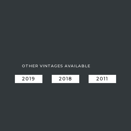
ADD TO CART
En achetant ce produit vous gagnerez
8,75 €
par bouteille
grâce à notre programme de fidélité. Votre panier totalisera
8,75
€
qui pourront être convertis en bon de réduction pour un
prochain achat.
If Vistavin does not deliver to your country, we invite
you to contact us at the following e-mail
address:
contact@vistavin.fr
OTHER VINTAGES AVAILABLE
2019
2018
2011
ESTATE GUIGAL
Consult the wines of the estate