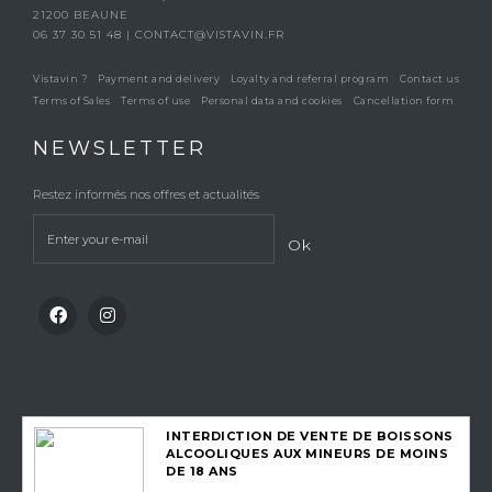
21200 BEAUNE
06 37 30 51 48
|
CONTACT@VISTAVIN.FR
Vistavin ?
Payment and delivery
Loyalty and referral program
Contact us
Terms of Sales
Terms of use
Personal data and cookies
Cancellation form
NEWSLETTER
Restez informés nos offres et actualités
Ok
INTERDICTION DE VENTE DE BOISSONS
ALCOOLIQUES AUX MINEURS DE MOINS
DE 18 ANS