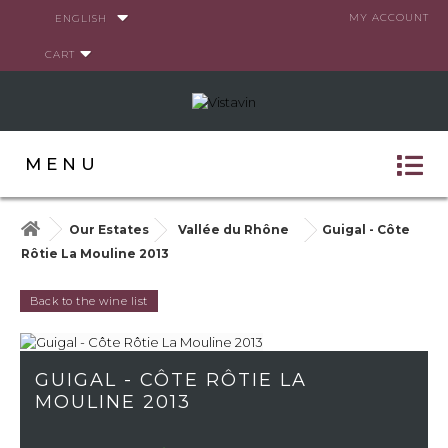
Cookies management panel
MY ACCOUNT
ENGLISH
CART
MENU
Our Estates
Vallée du Rhône
Guigal - Côte
Rôtie La Mouline 2013
Back to the wine list
GUIGAL - CÔTE RÔTIE LA
MOULINE 2013