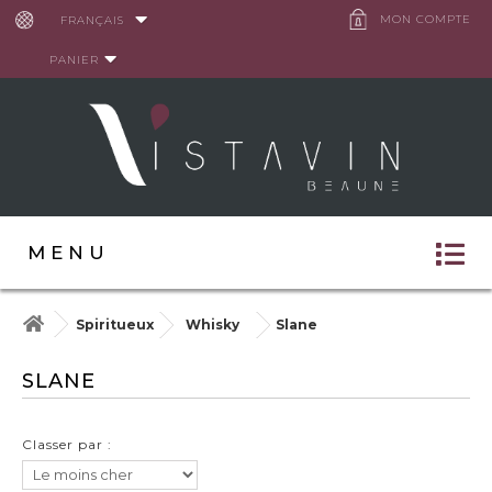
Panneau de gestion des cookies
MON COMPTE
FRANÇAIS
PANIER
MENU
Spiritueux
Whisky
Slane
SLANE
Classer par :