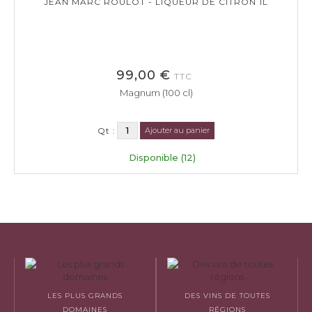
JEAN MARC ROULOT - LIQUEUR DE CITRON 1L
99,00 €
TTC
Magnum (100 cl)
Qt :
Ajouter au panier
Disponible (12)
LES PLUS GRANDS
DES VINS DE TOUTES
DOMAINES
RÉGIONS