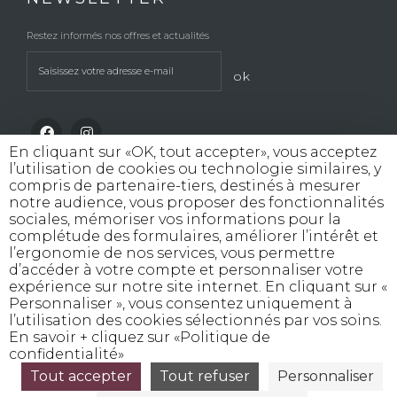
Restez informés nos offres et actualités
ok
En cliquant sur «OK, tout accepter», vous acceptez
l’utilisation de cookies ou technologie similaires, y
compris de partenaire-tiers, destinés à mesurer
notre audience, vous proposer des fonctionnalités
sociales, mémoriser vos informations pour la
INTERDICTION DE VENTE DE BOISSONS
complétude des formulaires, améliorer l’intérêt et
ALCOOLIQUES AUX MINEURS DE MOINS
l’ergonomie de nos services, vous permettre
DE 18 ANS
d’accéder à votre compte et personnaliser votre
La preuve de majorité de l'acheteur est exigée
expérience sur notre site internet. En cliquant sur «
au moment de la vente en ligne
Personnaliser », vous consentez uniquement à
CODE DE LA SANTE PUBLIQUE, ART. L. 3342-1 et L.
l’utilisation des cookies sélectionnés par vos soins.
3353-3
En savoir + cliquez sur «Politique de
confidentialité»
L’abus d’alcool est dangereux pour la santé, consommez avec modération
©
Tout accepter
Tout refuser
Personnaliser
Rouge Cerise