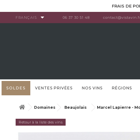
Panneau de gestion des cookies
FRAIS DE PO
FRANÇAIS
06 37 30 51 48
contact@vistavin.f
SOLDES
VENTES PRIVÉES
NOS VINS
RÉGIONS
Domaines
Beaujolais
Marcel Lapierre - M
Retour à la liste des vins