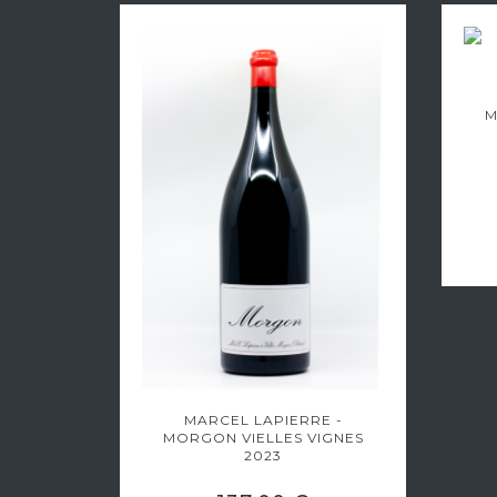
RGON
013
M
MARCEL LAPIERRE -
MORGON VIELLES VIGNES
2023