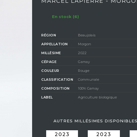
MARCEL LAPIERRE - MORGON
En stock (6)
RÉGION
Beaujolais
APPELLATION
Morgon
MILLÉSIME
2022
CÉPAGE
Gamay
COULEUR
Rouge
CLASSIFICATION
Communale
COMPOSITION
100% Gamay
LABEL
Agriculture biologique
AUTRES MILLÉSIMES DISPONIBLE
2023
2023