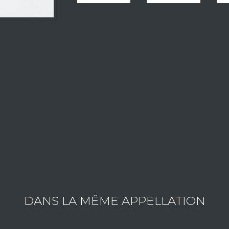
LE DOMAINE LAPIERRE MARCEL
Fondée au début du siècle, l'exploitation familiale qui 
d'une situation tout à fait privilégiée au cœur du vignob
De retour au domaine depuis janvier 2005, Mathieu Lapie
et apporter sa contribution au développement du dom
Consulter les vins du domaine
DANS LA MÊME APPELLATION