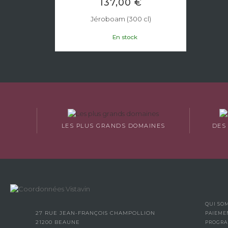
137,00 €
Jéroboam (300 cl)
En stock
LES PLUS GRANDS DOMAINES
DES
QUI SO
27 RUE JEAN-FRANÇOIS CHAMPOLLION
PAIEME
21200 BEAUNE
PROGRA