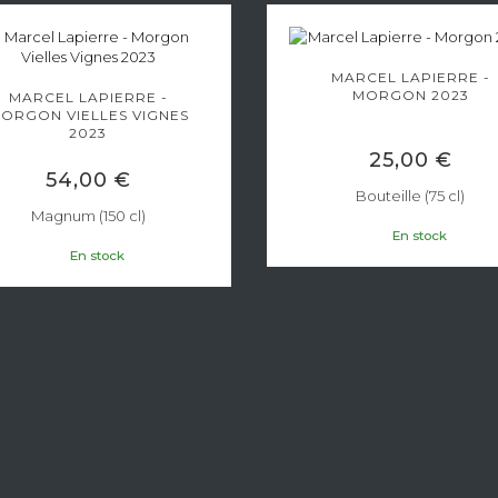
MARCEL LAPIERRE -
MORGON 2023
MARCEL LAPIERRE -
ORGON VIELLES VIGNES
2023
25,00 €
54,00 €
Bouteille (75 cl)
Magnum (150 cl)
En stock
En stock