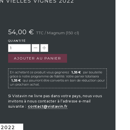
 VIELLES VIGNES 2022
54,00 €
TTC
/ Magnum (150 cl)
QUANTITÉ
AJOUTER AU PANIER
En achetant ce produit vous gagnerez
1,35 €
par bouteille
grâce à notre programme de fidélité. Votre panier totalisera
1,35 €
qui pourront être convertis en bon de réduction pour
un prochain achat.
Si Vistavin ne livre pas dans votre pays, nous vous
invitons à nous contacter à l’adresse e-mail
suivante :
contact@vistavin.fr
S
2022