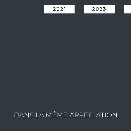
2021
2023
LE DOMAINE MORTET ARNAUD
2016 le Domaine Arnaud Mortet est né. Les enfants du r
à Gevrey-Chambertin, dont des parcelles en grands 
départ pour Arnaud Mortet et sa sœur Clémence, qui pa
objectif de garder la même qualité de travail que po
rendez-vous pour les vins du domaine Arnaud Mortet.
Consulter les vins du domaine
DANS LA MÊME APPELLATION