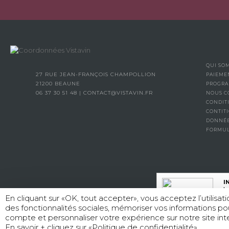
QUI SO
27 RUE JEAN-FRANÇOIS CHAMPOLLION
PAIEME
21200 BEAUNE
PROGRA
06 37 30 51 48
|
CONTACT@VISTAVIN.FR
NOUS C
CONDIT
CONTITI
DONNÉE
FORMUL
I
La
En cliquant sur «OK, tout accepter», vous acceptez l’utilisa
des fonctionnalités sociales, mémoriser vos informations po
compte et personnaliser votre expérience sur notre site inte
L’
En savoir + cliquez sur «Politique de confidentialité»