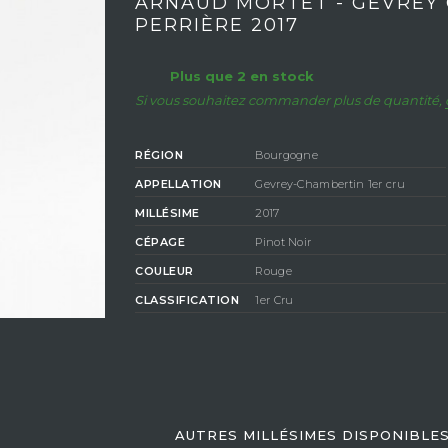
ARNAUD MORTET - GEVREY 
PERRIÈRE 2017
Plus que 2 en stock
Si vous souhaitez commander plus de quantité,
RÉGION
Bourgogne
APPELLATION
Gevrey-Chambertin 1er cru
MILLÉSIME
2017
CÉPAGE
Pinot Noir
COULEUR
Rouge
CLASSIFICATION
1er Cru
COMPOSITION
100% Pinot Noir
DEGRÉ D'ALCOOL
13,5%
AUTRES MILLÉSIMES DISPONIBLE