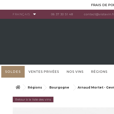
Panneau de gestion des cookies
FRAIS DE PO
FRANÇAIS
06 37 30 51 48
contact@vistavin.f
SOLDES
VENTES PRIVÉES
NOS VINS
RÉGIONS
Régions
Bourgogne
Arnaud Mortet - Gevr
Retour à la liste des vins