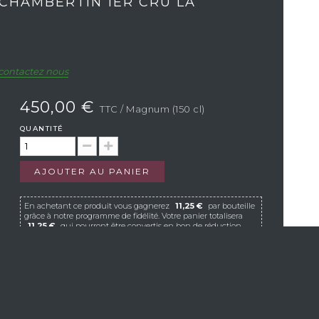
CHAMBERTIN 1ER CRU LA
contactez nous
450,00 €
TTC
/ Magnum (150 cl)
QUANTITÉ
AJOUTER AU PANIER
En achetant ce produit vous gagnerez
11,25 €
par bouteille
grâce à notre programme de fidélité. Votre panier totalisera
11,25 €
qui pourront être convertis en bon de réduction
pour un prochain achat.
Si Vistavin ne livre pas dans votre pays, nous vous
invitons à nous contacter à l’adresse e-mail
suivante :
contact@vistavin.fr
S