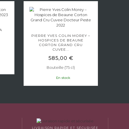
-
BU
A
COR
PIERRE YVES COLIN MOREY –
HOSPICES DE BEAUNE
CORTON GRAND CRU
CUVEE...
585,00 €
Bouteille (75 cl)
En stock
LIVRAISON RAPIDE ET SÉCURISÉE