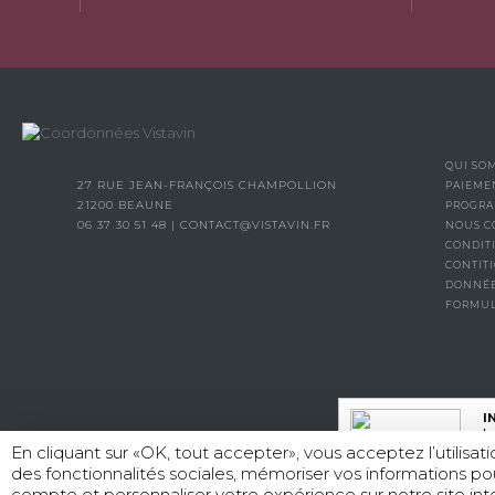
QUI SO
27 RUE JEAN-FRANÇOIS CHAMPOLLION
PAIEME
21200 BEAUNE
PROGRA
06 37 30 51 48
|
CONTACT@VISTAVIN.FR
NOUS C
CONDIT
CONTITI
DONNÉE
FORMUL
I
La
En cliquant sur «OK, tout accepter», vous acceptez l’utilisa
des fonctionnalités sociales, mémoriser vos informations po
compte et personnaliser votre expérience sur notre site inte