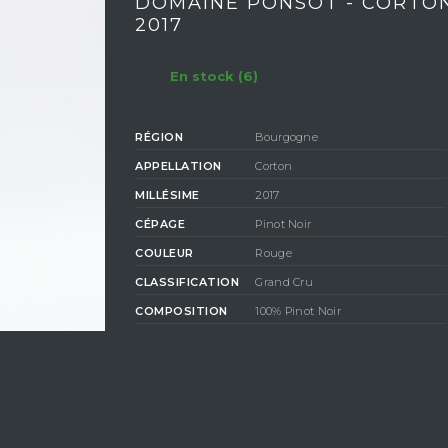
DOMAINE PONSOT - CORTO
2017
En stock (6)
RÉGION
Bourgogne
APPELLATION
Corton
MILLÉSIME
2017
CÉPAGE
Pinot Noir
COULEUR
Rouge
CLASSIFICATION
Grand Cru
COMPOSITION
100% Pinot Noir
DEGRÉ D'ALCOOL
13%
LE DOMAINE PONSOT
Domaine familiale fondé en 1872 par William Ponsot il