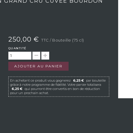
N GRAND CRU CUVÉE BOURDON
250,00 €
TTC
/ Bouteille (75 cl)
QUANTITÉ
AJOUTER AU PANIER
En achetant ce produit vous gagnerez
6,25 €
par bouteille
grâce à notre programme de fidélité. Votre panier totalisera
6,25 €
qui pourront être convertis en bon de réduction
pour un prochain achat.
Si Vistavin ne livre pas dans votre pays, nous vous
invitons à nous contacter à l’adresse e-mail
suivante :
contact@vistavin.fr
 est aujourd'hui dirigé par Rose-Marie Ponsot qui représente la