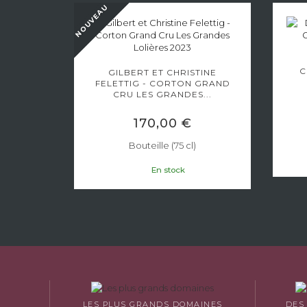
NOUVEAU
C
T -
GILBERT ET CHRISTINE
U LE
FELETTIG - CORTON GRAND
 2022
CRU LES GRANDES...
170,00 €
Bouteille (75 cl)
En stock
LES PLUS GRANDS DOMAINES
DES