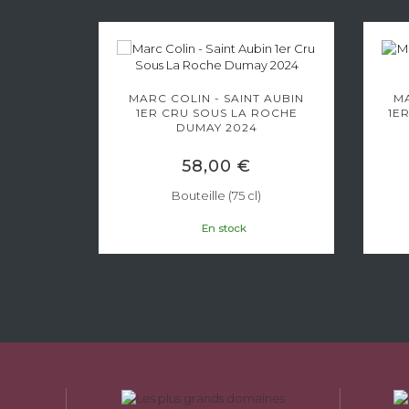
AU -
MARC COLIN - SAINT AUBIN
MA
RU EN
1ER CRU SOUS LA ROCHE
1E
DUMAY 2024
58,00 €
Bouteille (75 cl)
En stock