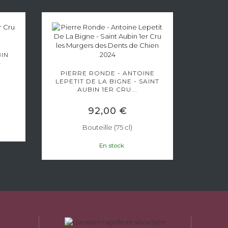
BIN
BOUAR
4
AUBIN 
PIERRE RONDE - ANTOINE
LEPETIT DE LA BIGNE - SAINT
AUBIN 1ER CRU...
92,00 €
Bouteille (75 cl)
En stock