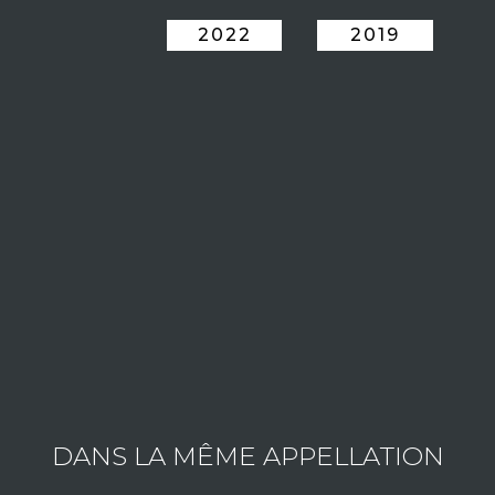
2022
2019
LE DOMAINE RAMONET JEAN CLA
Créé à la fin des années 1920 par Pierre Ramonet , l
restaurants et exportés aux Etats Unis dès les années 30. 
ont repris les rênes avec le même respect des terroirs.
Le domaine RAMONET compte aujourd'hui 17 hectares 
Montrachet, Saint-Aubin, ainsi que Bouzeron et Pern
vignes sont cultivées de manière traditionnelle sans e
dans la bonne ambiance.
Consulter les vins du domaine
DANS LA MÊME APPELLATION