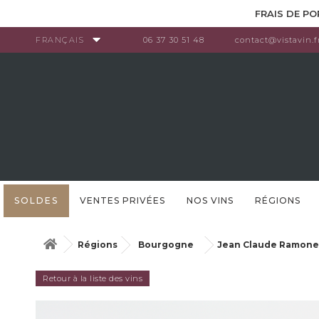
Panneau de gestion des cookies
FRAIS DE PO
FRANÇAIS
06 37 30 51 48
contact@vistavin.f
SOLDES
VENTES PRIVÉES
NOS VINS
RÉGIONS
Régions
Bourgogne
Jean Claude Ramonet
Retour à la liste des vins