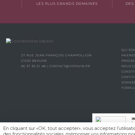
LES PLUS GRANDS DOMAINES
DES
QUI SO
27 RUE JEAN-FRANÇOIS CHAMPOLLION
PAIEME
21200 BEAUNE
PROGRA
06 37 30 51 48
|
CONTACT@VISTAVIN.FR
NOUS C
CONDIT
CONTITI
DONNÉE
FORMUL
I
La
En cliquant sur «OK, tout accepter», vous acceptez l’utilisa
des fonctionnalités sociales, mémoriser vos informations po