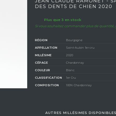
JEAN CLAUDE RAMONET - S
DES DENTS DE CHIEN 2020
Plus que 3 en stock
Si vous souhaitez commander plus de quantité,
RÉGION
Bourgogne
APPELLATION
Saint-Aubin 1er cru
MILLÉSIME
2020
CÉPAGE
Chardonnay
COULEUR
Blanc
CLASSIFICATION
1er Cru
COMPOSITION
100% Chardonnay
DEGRÉ D'ALCOOL
13%
AUTRES MILLÉSIMES DISPONIBLE