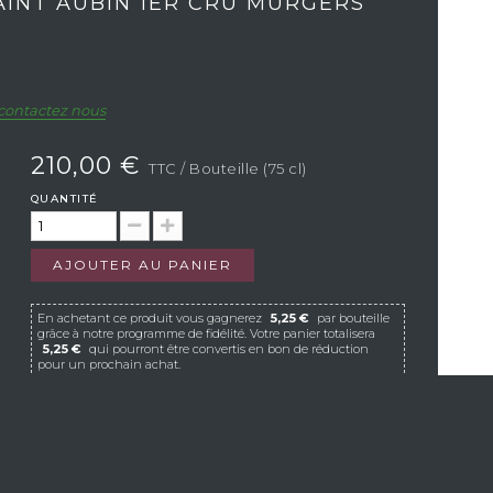
AINT AUBIN 1ER CRU MURGERS
contactez nous
210,00 €
TTC
/ Bouteille (75 cl)
QUANTITÉ
AJOUTER AU PANIER
En achetant ce produit vous gagnerez
5,25 €
par bouteille
grâce à notre programme de fidélité. Votre panier totalisera
5,25 €
qui pourront être convertis en bon de réduction
pour un prochain achat.
Si Vistavin ne livre pas dans votre pays, nous vous
invitons à nous contacter à l’adresse e-mail
suivante :
contact@vistavin.fr
S