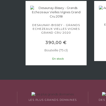
T -
 GRAND
DESAUNAY-BISSEY - GRANDS
ECHEZEAUX VIELLES VIGNES
GRAND CRU 2020
€
390,00 €
)
Bouteille (75 cl)
En stock
LES PLUS GRANDS DOMAINES
DES