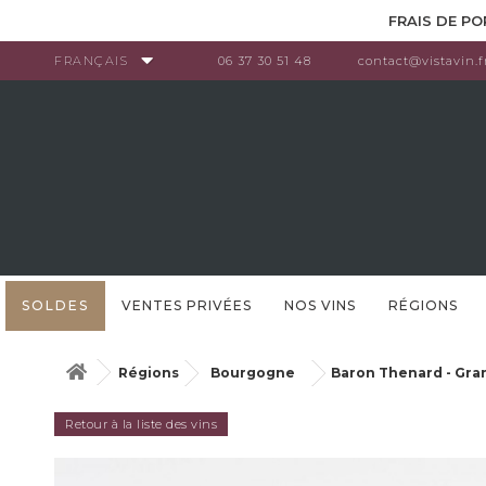
Panneau de gestion des cookies
FRAIS DE PO
FRANÇAIS
06 37 30 51 48
contact@vistavin.f
SOLDES
VENTES PRIVÉES
NOS VINS
RÉGIONS
Régions
Bourgogne
Baron Thenard - Gra
Retour à la liste des vins