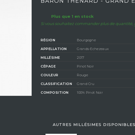
BARON THENARD - GRAND 
Plus que 1 en stock
Si vous souhaitez commander plus de quantité,
RÉGION
Bourgogne
APPELLATION
Grands-Echezeaux
MILLÉSIME
2017
CÉPAGE
Pinot Noir
COULEUR
Rouge
CLASSIFICATION
Grand Cru
COMPOSITION
100% Pinot Noir
DEGRÉ D'ALCOOL
13%
AUTRES MILLÉSIMES DISPONIBLE