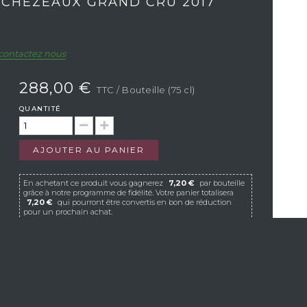
ECHÉZEAUX GRAND CRU 2017
contactez nous
288,00 €
TTC
/ Bouteille (75 cl)
QUANTITÉ
AJOUTER AU PANIER
En achetant ce produit vous gagnerez
7,20 €
par bouteille
grâce à notre programme de fidélité. Votre panier totalisera
7,20 €
qui pourront être convertis en bon de réduction
pour un prochain achat.
Si Vistavin ne livre pas dans votre pays, nous vous
invitons à nous contacter à l’adresse e-mail
suivante :
contact@vistavin.fr
S