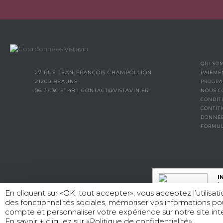
QUI SO
27 RUE JEAN-FRANÇOIS CHAMPOLLION
PAIEME
21200 BEAUNE
PROGRA
06 37 30 51 48
|
CONTACT@VISTAVIN.FR
NOUS C
CONDIT
CONTITI
DONNÉE
FORMUL
I
La
En cliquant sur «OK, tout accepter», vous acceptez l’utilisa
des fonctionnalités sociales, mémoriser vos informations po
compte et personnaliser votre expérience sur notre site inte
L’
En savoir + cliquez sur «Politique de confidentialité»