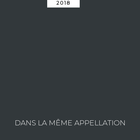
2018
LE DOMAINE BARON THÉNARD
Consulter les vins du domaine
DANS LA MÊME APPELLATION