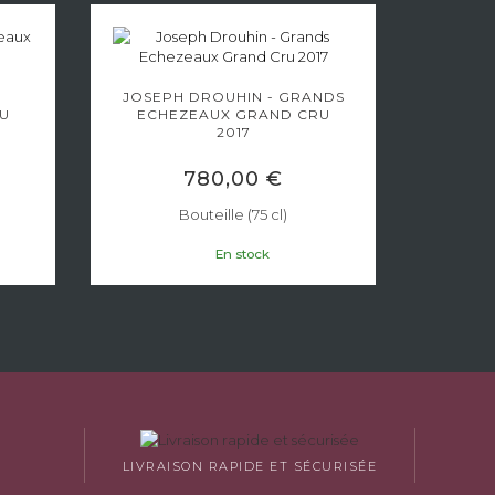
JOSEPH DROUHIN - GRANDS
LOU
U
ECHEZEAUX GRAND CRU
ECH
2017
780,00 €
Bouteille (75 cl)
En stock
LIVRAISON RAPIDE ET SÉCURISÉE