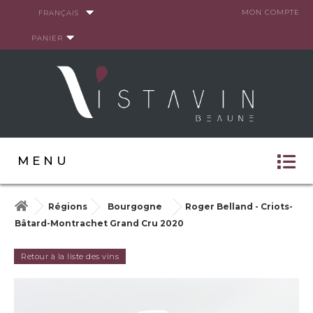
Panneau de gestion des cookies
MON COMPTE
FRANÇAIS
PANIER
MENU
Régions
Bourgogne
Roger Belland - Criots-
Bâtard-Montrachet Grand Cru 2020
Retour à la liste des vins