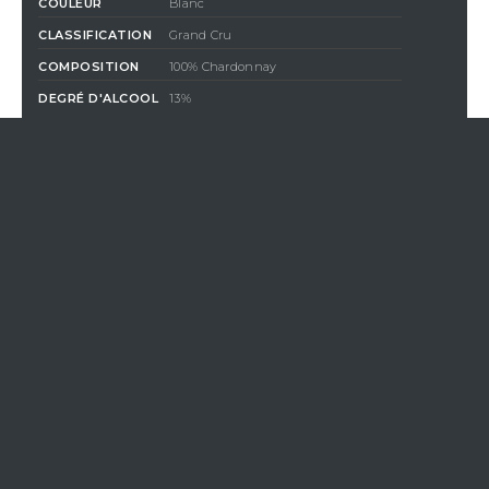
COULEUR
Blanc
CLASSIFICATION
Grand Cru
COMPOSITION
100% Chardonnay
DEGRÉ D'ALCOOL
13%
900,00 €
TTC
/ Magnum (150 cl)
QUANTITÉ
AJOUTER AU PANIER
En achetant ce produit vous gagnerez
22,50 €
par bouteille
grâce à notre programme de fidélité. Votre panier totalisera
22,50
€
qui pourront être convertis en bon de réduction pour un
prochain achat.
Si Vistavin ne livre pas dans votre pays, nous vous
invitons à nous contacter à l’adresse e-mail suivante
:
contact@vistavin.fr