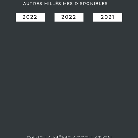
AUTRES MILLÉSIMES DISPONIBLES
2022
2022
2021
LE DOMAINE BELLAND ROGER
Roger BELLAND et sa fille Julie
représentent la cinquième et la sixième génération du
Domaine
Belland
.
Le Domaine :
Passionnés par les vins d’exception
depuis 6 générations
, ils
exploitent 23 hectares de vignes, situés sur les plus beaux terroirs
des 1ers et grands crus des villages des
Maranges, Santenay,
Chassagne Montrachet, Puligny Montrachet,
Meursault, Volnay et Pommard
.
Consulter les vins du domaine