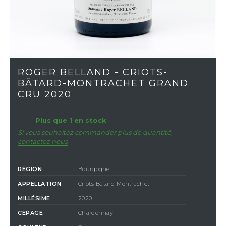
ROGER BELLAND - CRIOTS-
BÂTARD-MONTRACHET GRAND
CRU 2020
Plus que 1 en stock
Si vous souhaitez commander plus de quantité,
contactez nous
RÉGION
Bourgogne
APPELLATION
Criots-Bâtard-Montrachet
MILLÉSIME
2020
CÉPAGE
Chardonnay