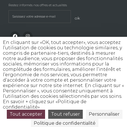
Restez informés nos offres et actualités
ok
En cliquant sur «OK, tout accepter», vous acceptez
l’utilisation de cookies ou technologie similaires, y
compris de partenaire-tiers, destinés à mesurer
notre audience, vous proposer des fonctionnalités
sociales, mémoriser vos informations pour la
INTERDICTION DE VENTE DE BOISSONS
complétude des formulaires, améliorer l’intérêt et
ALCOOLIQUES AUX MINEURS DE MOINS
l’ergonomie de nos services, vous permettre
DE 18 ANS
d’accéder à votre compte et personnaliser votre
La preuve de majorité de l'acheteur est exigée
expérience sur notre site internet. En cliquant sur «
au moment de la vente en ligne
Personnaliser », vous consentez uniquement à
CODE DE LA SANTE PUBLIQUE, ART. L. 3342-1 et L.
l’utilisation des cookies sélectionnés par vos soins.
3353-3
En savoir + cliquez sur «Politique de
confidentialité»
L’abus d’alcool est dangereux pour la santé, consommez avec modération
©
Tout accepter
Tout refuser
Personnaliser
Rouge Cerise
Politique de confidentialité