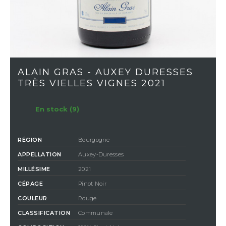
ALAIN GRAS - AUXEY DURESSES
TRÈS VIELLES VIGNES 2021
En stock (9)
RÉGION
Bourgogne
APPELLATION
Auxey-Duresses
MILLÉSIME
2021
CÉPAGE
Pinot Noir
COULEUR
Rouge
CLASSIFICATION
Communale