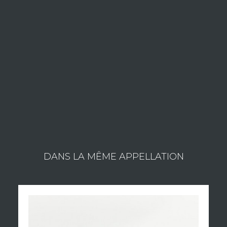
Alain Gras travaille avec passion depuis 1979 dans un grand
respect du terroir. Un terroir exceptionnel de par sa situation au
sommet d'une colline, qui bénéfice d'un sol argilo-calcaire
contraignant les racines des vignes à plonger dans la roche pour
se nourrir.
C'est la typicité de ce terroir qui donnent aux raisins minéralité,
élégance et fraîcheur.
Consulter les vins du domaine
DANS LA MÊME APPELLATION