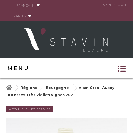
Panneau de gestion des cookies
MON COMPTE
FRANÇAIS
PANIER
MENU
Régions
Bourgogne
Alain Gras - Auxey
Duresses Très Vielles Vignes 2021
Retour à la liste des vins