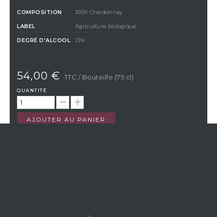
COMPOSITION
100% Chardonnay
LABEL
Agriculture biologique
DEGRÉ D'ALCOOL
13%
54,00 €
TTC
/ Bouteille (75 cl)
QUANTITÉ
AJOUTER AU PANIER
En achetant ce produit vous gagnerez
1,35 €
par bouteille grâce
à notre programme de fidélité. Votre panier totalisera
1,35 €
qui
pourront être convertis en bon de réduction pour un prochain
achat.
Si Vistavin ne livre pas dans votre pays, nous vous
invitons à nous contacter à l’adresse e-mail suivante
:
contact@vistavin.fr