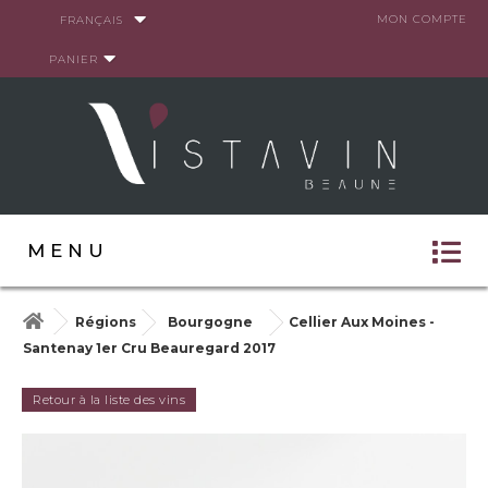
Panneau de gestion des cookies
MON COMPTE
FRANÇAIS
PANIER
MENU
Régions
Bourgogne
Cellier Aux Moines -
Santenay 1er Cru Beauregard 2017
Retour à la liste des vins