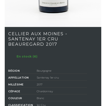
CELLIER AUX MOINES -
SANTENAY 1ER CRU
BEAUREGARD 2017
En stock (6)
RÉGION
Bourgogne
APPELLATION
Santenay 1er cru
MILLÉSIME
2017
CÉPAGE
Chardonnay
COULEUR
Blanc
CLASSIFICATION
1er Cru