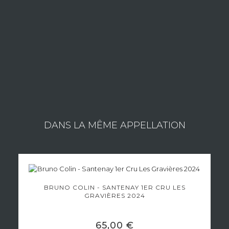
responsable technique , vignes et vins. Titulaire d’un D.N.O.
(diplôme national d’œnologie) de l’Université de Dijon , Guillaume
a fait son apprentissage dans de grands domaines de la Côte de
Nuits.
Consulter les vins du domaine
DANS LA MÊME APPELLATION
BRUNO COLIN - SANTENAY 1ER CRU LES
GRAVIÈRES 2024
65,00 €