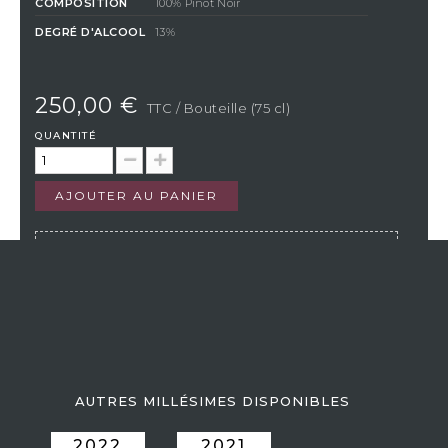
COMPOSITION
100% Pinot Noir
DEGRÉ D'ALCOOL
13%
250,00 €
TTC
/ Bouteille (75 cl)
QUANTITÉ
AJOUTER AU PANIER
En achetant ce produit vous gagnerez
6,25 €
par bouteille
grâce à notre programme de fidélité. Votre panier totalisera
6,25
€
qui pourront être convertis en bon de réduction pour un
prochain achat.
Si Vistavin ne livre pas dans votre pays, nous vous
invitons à nous contacter à l’adresse e-mail suivante
:
contact@vistavin.fr
AUTRES MILLÉSIMES DISPONIBLES
2022
2021