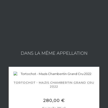
en bouteilles, dans un souci constant de qualité, c’est tout un
travail de patience et de passion qui est réalisé.
Consulter les vins du domaine
DANS LA MÊME APPELLATION
TORTOCHOT - MAZIS CHAMBERTIN GRAND CRU
2022
280,00 €