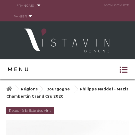
Panneau de gestion des cookies
MON COMPTE
FRANÇAIS
PANIER
MENU
Régions
Bourgogne
Philippe Naddef - Mazis
Chambertin Grand Cru 2020
Retour à la liste des vins