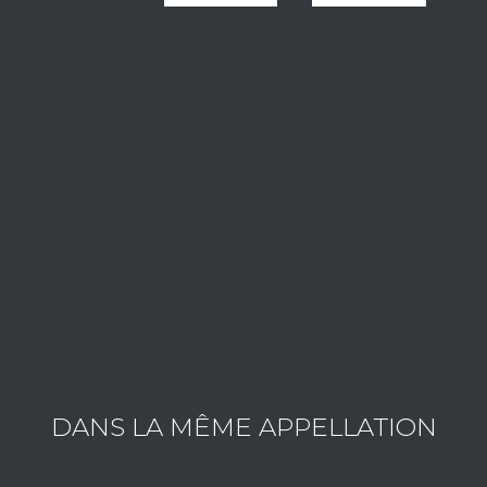
LE DOMAINE JOBLOT
Domaine familial de 14ha né à la fin de la deuxième g
Juliette Joblot est la 4ème génération du Domaine.
Depuis 2012, c'est elle qui élabore les vins, restant fidè
Elle pratique une viticulture en bio-contrôle, de nombr
permettre une concentration naturelle. Avec sa vinificati
Consulter les vins du domaine
DANS LA MÊME APPELLATION