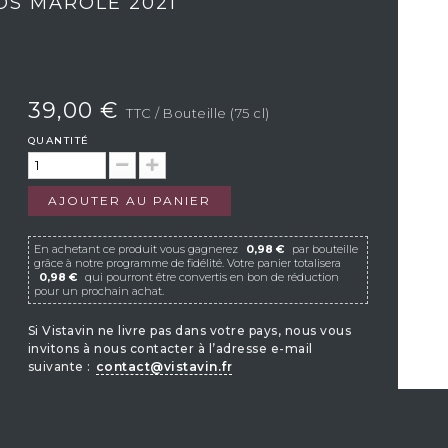
LOS MAROLE 2021
39,00 €
TTC
/ Bouteille (75 cl)
QUANTITÉ
AJOUTER AU PANIER
En achetant ce produit vous gagnerez
0,98 €
par bouteille
grâce à notre programme de fidélité. Votre panier totalisera
0,98 €
qui pourront être convertis en bon de réduction
pour un prochain achat.
Si Vistavin ne livre pas dans votre pays, nous vous
invitons à nous contacter à l’adresse e-mail
suivante :
contact@vistavin.fr
S