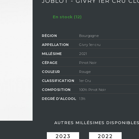
JOBLOT - GIVRY 1ER CRU C
En stock (12)
RÉGION
Bourgogne
APPELLATION
Givry 1er cru
MILLÉSIME
2021
CÉPAGE
Pinot Noir
COULEUR
Rouge
CLASSIFICATION
1er Cru
COMPOSITION
100% Pinot Noir
DEGRÉ D'ALCOOL
13%
AUTRES MILLÉSIMES DISPONIBLE
2023
2022