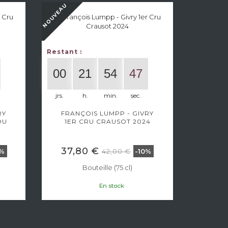
NOUVEAU
NOUVEAU
Restant :
Restant 
00
21
54
47
00
jrs.
h.
min.
sec.
jrs.
RY
FRANÇOIS LUMPP - GIVRY
FRAN
OU
1ER CRU CRAUSOT 2024
1ER
37,80 €
37,
42,00 €
0%
-10%
Bouteille (75 cl)
En stock