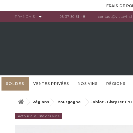
Panneau de gestion des cookies
FRAIS DE PO
FRANÇAIS
06 37 30 51 48
contact@vistavin.f
SOLDES
VENTES PRIVÉES
NOS VINS
RÉGIONS
Régions
Bourgogne
Joblot - Givry 1er Cr
Retour à la liste des vins