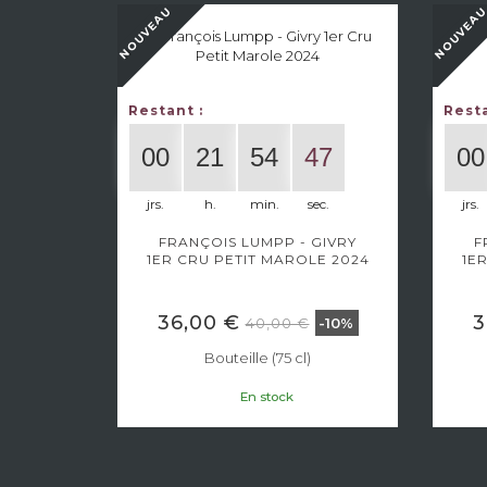
NOUVEAU
NOUVEA
 CRU
Restant :
Resta
00
21
54
47
00
jrs.
h.
min.
sec.
jrs.
FRANÇOIS LUMPP - GIVRY
F
1ER CRU PETIT MAROLE 2024
1E
36,00 €
3
40,00 €
-10%
Bouteille (75 cl)
En stock