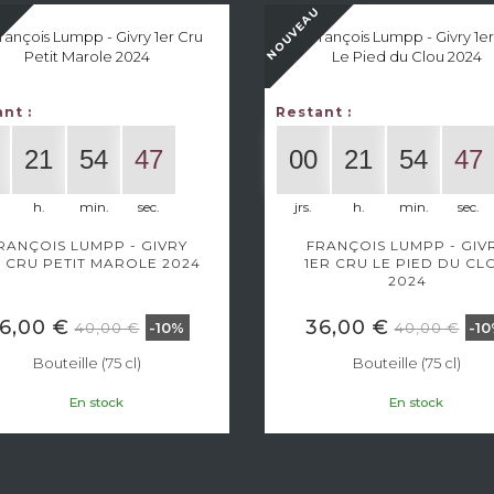
U
NOUVEAU
nt :
Restant :
21
54
47
00
21
54
47
h.
min.
sec.
jrs.
h.
min.
sec.
RANÇOIS LUMPP - GIVRY
FRANÇOIS LUMPP - GIV
R CRU PETIT MAROLE 2024
1ER CRU LE PIED DU CL
2024
6,00 €
36,00 €
40,00 €
40,00 €
-10%
-1
Bouteille (75 cl)
Bouteille (75 cl)
En stock
En stock