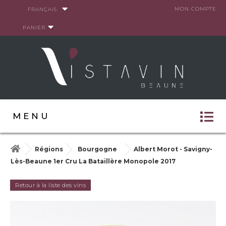
Panneau de gestion des cookies
MON COMPTE
FRANÇAIS
PANIER
MENU
Régions
Bourgogne
Albert Morot - Savigny-
Lès-Beaune 1er Cru La Bataillère Monopole 2017
Retour à la liste des vins