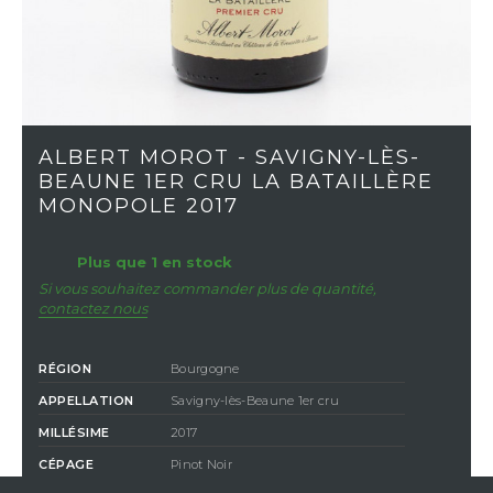
ALBERT MOROT - SAVIGNY-LÈS-
BEAUNE 1ER CRU LA BATAILLÈRE
MONOPOLE 2017
Plus que 1 en stock
Si vous souhaitez commander plus de quantité,
contactez nous
RÉGION
Bourgogne
APPELLATION
Savigny-lès-Beaune 1er cru
MILLÉSIME
2017
CÉPAGE
Pinot Noir