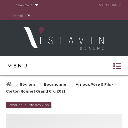
Panneau de gestion des cookies
MON COMPTE
FRANÇAIS
PANIER
MENU
Régions
Bourgogne
Arnoux Père & Fils -
Corton Rognet Grand Cru 2021
Retour à la liste des vins