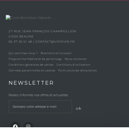
27 RUE JEAN-FRANÇOIS CHAMPOLLION
21200 BEAUNE
06 37 30 51 48
|
CONTACT@VISTAVIN.FR
Qui sommes-nous ?
Paiement et livraison
Programme fidélité et de parrainage
Nous contacter
Conditions générales de ventes
Contitions d’utilisation
Données personnelles et cookies
Formulaire de rétractation
NEWSLETTER
Restez informés nos offres et actualités
ok