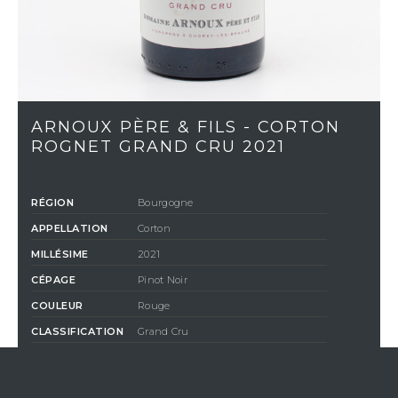
ARNOUX PÈRE & FILS - CORTON
ROGNET GRAND CRU 2021
RÉGION
Bourgogne
APPELLATION
Corton
MILLÉSIME
2021
CÉPAGE
Pinot Noir
COULEUR
Rouge
CLASSIFICATION
Grand Cru
COMPOSITION
100% Pinot Noir
DEGRÉ D'ALCOOL
14%