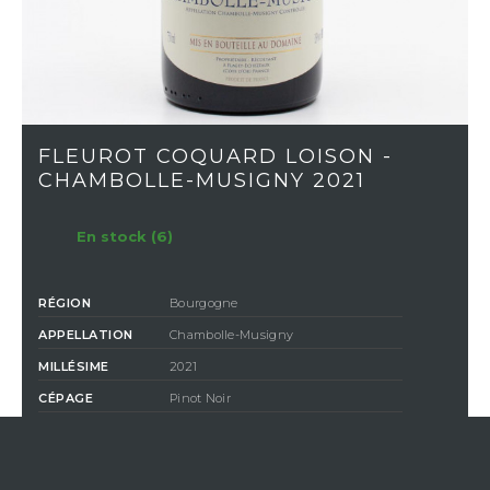
FLEUROT COQUARD LOISON -
CHAMBOLLE-MUSIGNY 2021
En stock (6)
RÉGION
Bourgogne
APPELLATION
Chambolle-Musigny
MILLÉSIME
2021
CÉPAGE
Pinot Noir
COULEUR
Rouge
CLASSIFICATION
Communale