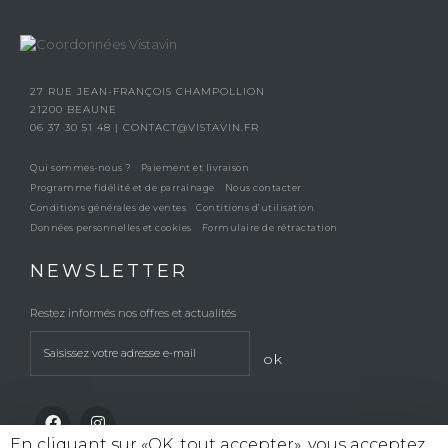
27 RUE JEAN-FRANÇOIS CHAMPOLLION
21200 BEAUNE
06 37 30 51 48
|
CONTACT@VISTAVIN.FR
Qui sommes-nous ?
Paiement et livraison
Programme fidélité et de parrainage
Nous contacter
Conditions générales de ventes
Contitions d’utilisation
Données personnelles et cookies
Formulaire de rétractation
NEWSLETTER
Restez informés nos offres et actualités
ok
En cliquant sur «OK, tout accepter», vous acceptez