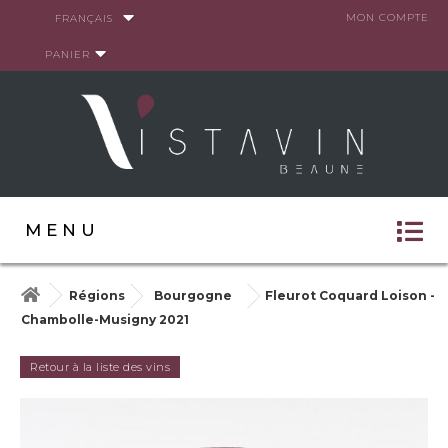
Panneau de gestion des cookies
MON COMPTE
FRANÇAIS
PANIER
MENU
Régions
Bourgogne
Fleurot Coquard Loison -
Chambolle-Musigny 2021
Retour à la liste des vins