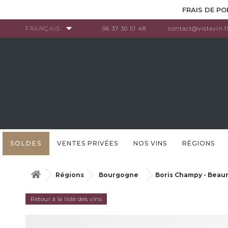
Panneau de gestion des cookies
FRAIS DE PO
FRANÇAIS
06 37 30 51 48
contact@vistavin.f
SOLDES
VENTES PRIVÉES
NOS VINS
RÉGIONS
Régions
Bourgogne
Boris Champy - Beaun
Retour à la liste des vins