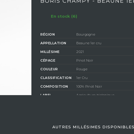
BORIS CHAMPY - BEAUNE 1E
En stock (6)
RÉGION
Bourgogne
APPELLATION
Beaune 1er cru
MILLÉSIME
2021
CÉPAGE
Pinot Noir
COULEUR
Rouge
CLASSIFICATION
1er Cru
COMPOSITION
100% Pinot Noir
LABEL
Agriculture biologique
DEGRÉ D'ALCOOL
13%
AUTRES MILLÉSIMES DISPONIBLE