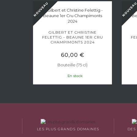
NOUVEAU
NOUVEA
LS -
LES
GILBERT ET CHRISTINE
FELETTIG - BEAUNE 1ER CRU
FE
CHAMPIMONTS 2024
60,00 €
Bouteille (75 cl)
En stock
LES PLUS GRANDS DOMAINES
DES