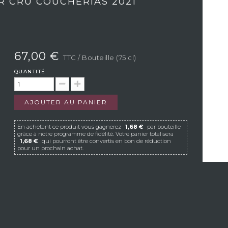
R CRU COUCHERIAS 2021
67,00 €
TTC
/ Bouteille (75 cl)
QUANTITÉ
AJOUTER AU PANIER
En achetant ce produit vous gagnerez
1,68 €
par bouteille
grâce à notre programme de fidélité. Votre panier totalisera
1,68 €
qui pourront être convertis en bon de réduction
pour un prochain achat.
Si Vistavin ne livre pas dans votre pays, nous vous
invitons à nous contacter à l’adresse e-mail
suivante :
contact@vistavin.fr
S