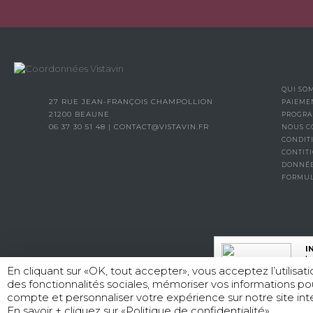
QUI SO
27 RUE JEAN-FRANÇOIS CHAMPOLLION
PAIEME
21200 BEAUNE
PROGRA
06 37 30 51 48
|
CONTACT@VISTAVIN.FR
NOUS C
CONDIT
CONTITI
DONNÉE
FORMUL
I
La
En cliquant sur «OK, tout accepter», vous acceptez l’utilisa
des fonctionnalités sociales, mémoriser vos informations po
compte et personnaliser votre expérience sur notre site inte
L’
En savoir + cliquez sur «Politique de confidentialité»