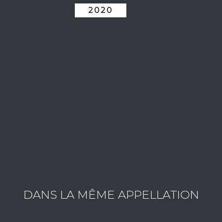
2020
LE DOMAINE CHAMPY BORIS
Consulter les vins du domaine
DANS LA MÊME APPELLATION