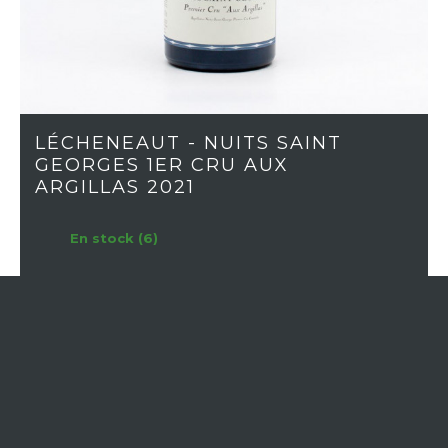
LÉCHENEAUT - NUITS SAINT
GEORGES 1ER CRU AUX
ARGILLAS 2021
En stock (6)
RÉGION
Bourgogne
APPELLATION
Nuits-Saint-Georges 1er cru
MILLÉSIME
2021
CÉPAGE
Pinot Noir
COULEUR
Rouge
CLASSIFICATION
1er Cru