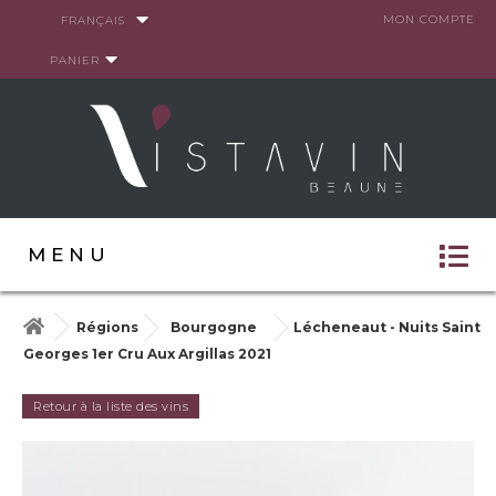
Panneau de gestion des cookies
MON COMPTE
FRANÇAIS
PANIER
MENU
Régions
Bourgogne
Lécheneaut - Nuits Saint
Georges 1er Cru Aux Argillas 2021
Retour à la liste des vins