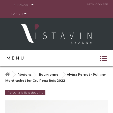
Panneau de gestion des cookies
MON COMPTE
FRANÇAIS
PANIER
MENU
Régions
Bourgogne
Alvina Pernot - Puligny
Montrachet 1er Cru Peux Bois 2022
Retour à la liste des vins