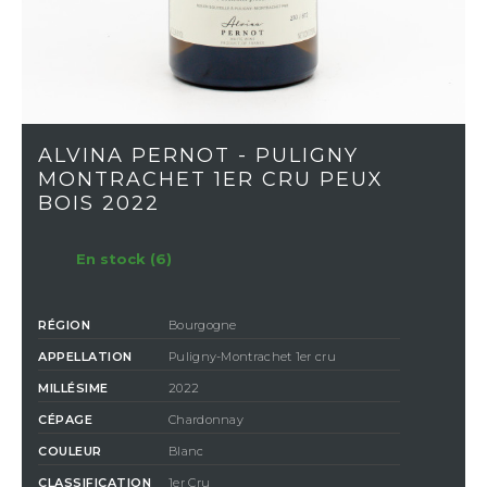
ALVINA PERNOT - PULIGNY
MONTRACHET 1ER CRU PEUX
BOIS 2022
En stock (6)
RÉGION
Bourgogne
APPELLATION
Puligny-Montrachet 1er cru
MILLÉSIME
2022
CÉPAGE
Chardonnay
COULEUR
Blanc
CLASSIFICATION
1er Cru