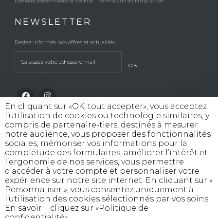
Données personnelles et cookies
Formulaire de rétractation
NEWSLETTER
Restez informés nos offres et actualités
ok
En cliquant sur «OK, tout accepter», vous acceptez
l’utilisation de cookies ou technologie similaires, y
compris de partenaire-tiers, destinés à mesurer
notre audience, vous proposer des fonctionnalités
sociales, mémoriser vos informations pour la
INTERDICTION DE VENTE DE BOISSONS
complétude des formulaires, améliorer l’intérêt et
ALCOOLIQUES AUX MINEURS DE MOINS
l’ergonomie de nos services, vous permettre
DE 18 ANS
d’accéder à votre compte et personnaliser votre
La preuve de majorité de l'acheteur est exigée
expérience sur notre site internet. En cliquant sur «
au moment de la vente en ligne
Personnaliser », vous consentez uniquement à
CODE DE LA SANTE PUBLIQUE, ART. L. 3342-1 et L.
l’utilisation des cookies sélectionnés par vos soins.
3353-3
En savoir + cliquez sur «Politique de
confidentialité»