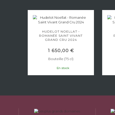
HUDELOT NOELLAT -
ROMANÉE SAINT VIVANT
MANÉE
GRAND CRU 2024
D CRU
AUX...
1 650,00 €
Bouteille (75 cl)
En stock