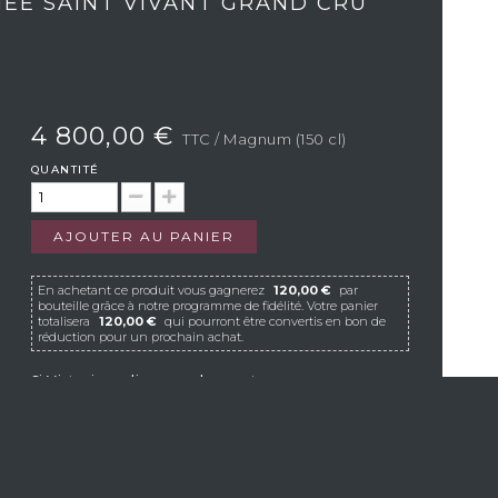
ÉE SAINT VIVANT GRAND CRU
4 800,00 €
TTC
/ Magnum (150 cl)
QUANTITÉ
AJOUTER AU PANIER
En achetant ce produit vous gagnerez
120,00 €
par
bouteille grâce à notre programme de fidélité. Votre panier
totalisera
120,00 €
qui pourront être convertis en bon de
réduction pour un prochain achat.
Si Vistavin ne livre pas dans votre pays, nous vous
invitons à nous contacter à l’adresse e-mail
suivante :
contact@vistavin.fr
S