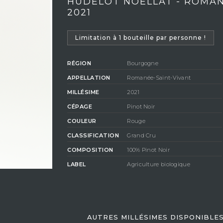
HUDELOT NOELLAT - ROMAN
2021
Limitation à 1 bouteille par personne !
RÉGION
Bourgogne
APPELLATION
Romanée-Saint-Vivant
MILLÉSIME
2021
CÉPAGE
Pinot Noir
COULEUR
Rouge
CLASSIFICATION
Grand Cru
COMPOSITION
100% Pinot Noir
LABEL
Agriculture biologique
DEGRÉ D'ALCOOL
13,5%
AUTRES MILLÉSIMES DISPONIBLE