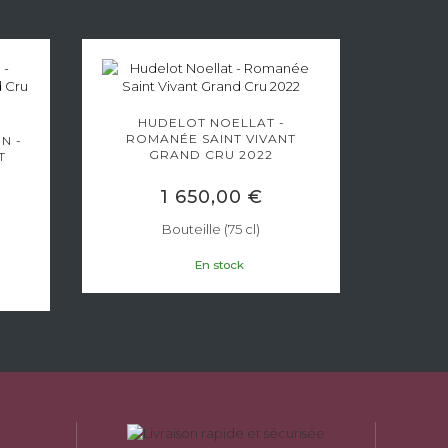
HUDELOT NOELLAT -
PO
ROMANÉE SAINT VIVANT
ROM
N -
GRAND CRU 2022
G
T
1 650,00 €
Bouteille (75 cl)
En stock