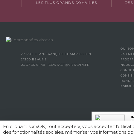
LES PLUS GRANDS DOMAINES
DES
QUI SO
27 RUE JEAN-FRANÇOIS CHAMPOLLION
PAIEME
21200 BEAUNE
PROGRA
06 37 30 51 48
|
CONTACT@VISTAVIN.FR
NOUS C
CONDIT
CONTITI
DONNÉE
FORMUL
I
La
En cliquant sur «OK, tout accepter», vous acceptez l’utilisa
des fonctionnalités sociales, mémoriser vos informations po