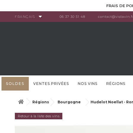
Panneau de gestion des cookies
FRAIS DE PO
FRANÇAIS
06 37 30 51 48
contact@vistavin.f
SOLDES
VENTES PRIVÉES
NOS VINS
RÉGIONS
Régions
Bourgogne
Hudelot Noellat - Ro
Retour à la liste des vins