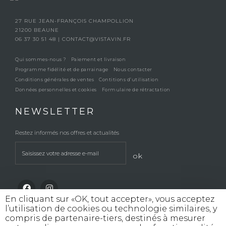
27 RUE JEAN-FRANÇOIS CHAMPOLLION
21200 BEAUNE
06 37 30 51 48
|
CONTACT@VISTAVIN.FR
Qui sommes-nous ?
Paiement et livraison
Programme fidélité et de parrainage
Nous contacter
Conditions générales de ventes
Contitions d’utilisation
Données personnelles et cookies
Formulaire de rétractation
NEWSLETTER
Restez informés nos offres et actualités
ok
En cliquant sur «OK, tout accepter», vous acceptez
l’utilisation de cookies ou technologie similaires, y
compris de partenaire-tiers, destinés à mesurer