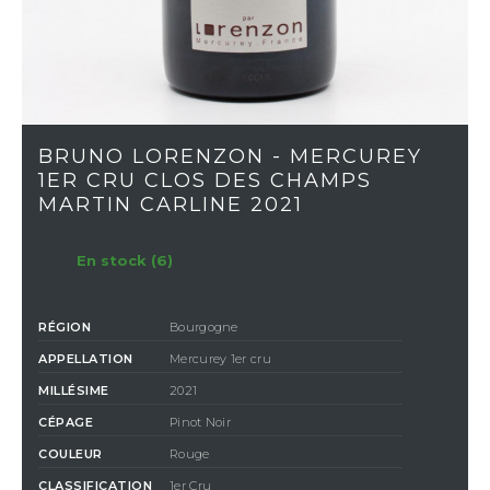
BRUNO LORENZON - MERCUREY
1ER CRU CLOS DES CHAMPS
MARTIN CARLINE 2021
En stock (6)
RÉGION
Bourgogne
APPELLATION
Mercurey 1er cru
MILLÉSIME
2021
CÉPAGE
Pinot Noir
COULEUR
Rouge
CLASSIFICATION
1er Cru