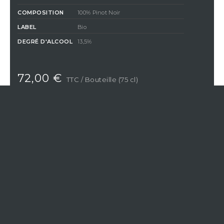
COMPOSITION
100% Pinot Noir
LABEL
Bio
DEGRÉ D'ALCOOL
13,5%
72,00 €
TTC
/ Bouteille (75 cl)
QUANTITÉ
AJOUTER AU PANIER
En achetant ce produit vous gagnerez
1,80 €
par bouteille
grâce à notre programme de fidélité. Votre panier totalisera
1,80
€
qui pourront être convertis en bon de réduction pour un
prochain achat.
Si Vistavin ne livre pas dans votre pays, nous vous
invitons à nous contacter à l’adresse e-mail suivante
:
contact@vistavin.fr