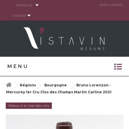
Panneau de gestion des cookies
MON COMPTE
FRANÇAIS
PANIER
MENU
Régions
Bourgogne
Bruno Lorenzon -
Mercurey 1er Cru Clos des Champs Martin Carline 2021
Retour à la liste des vins