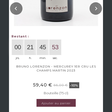
Restant :
00
21
45
53
jrs.
h.
min.
sec.
BRUNO LORENZON - MERCUREY 1ER CRU LES
CHAMPS MARTIN 2023
59,40 €
66,00 €
-10%
Bouteille (75 cl)
Ajouter au panier