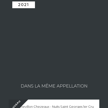
2021
LE DOMAINE JULIEN GERARD & FILS
Etienne incarne la cinquième génération du domaine. Aussi
passionné par la vigne, le vin et la table que ses aïeuls, il a une
solide vision de ce qu’il doit produire. Davantage que les
générations précédentes, il est connecté au monde entier pour
cultiver des amitiés fortes et faire rayonner le domaine.
Consulter les vins du domaine
DANS LA MÊME APPELLATION
NOUVEAU