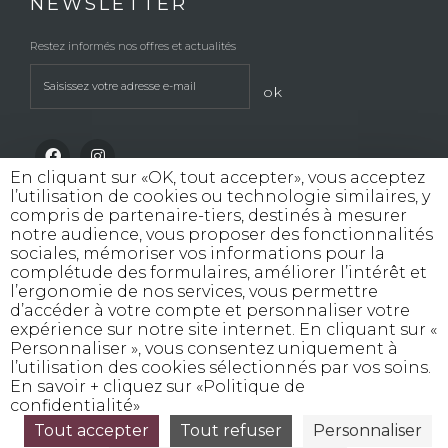
NEWSLETTER
Restez informés nos offres et actualités
ok
En cliquant sur «OK, tout accepter», vous acceptez
l’utilisation de cookies ou technologie similaires, y
compris de partenaire-tiers, destinés à mesurer
notre audience, vous proposer des fonctionnalités
sociales, mémoriser vos informations pour la
INTERDICTION DE VENTE DE BOISSONS
complétude des formulaires, améliorer l’intérêt et
ALCOOLIQUES AUX MINEURS DE MOINS
l’ergonomie de nos services, vous permettre
DE 18 ANS
d’accéder à votre compte et personnaliser votre
La preuve de majorité de l'acheteur est exigée
expérience sur notre site internet. En cliquant sur «
au moment de la vente en ligne
Personnaliser », vous consentez uniquement à
CODE DE LA SANTE PUBLIQUE, ART. L. 3342-1 et L.
l’utilisation des cookies sélectionnés par vos soins.
3353-3
En savoir + cliquez sur «Politique de
confidentialité»
L’abus d’alcool est dangereux pour la santé, consommez avec modération
©
Tout accepter
Tout refuser
Personnaliser
Rouge Cerise