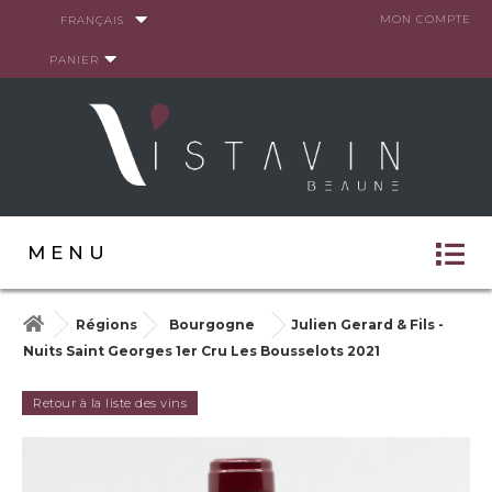
Panneau de gestion des cookies
MON COMPTE
FRANÇAIS
PANIER
MENU
Régions
Bourgogne
Julien Gerard & Fils -
Nuits Saint Georges 1er Cru Les Bousselots 2021
Retour à la liste des vins