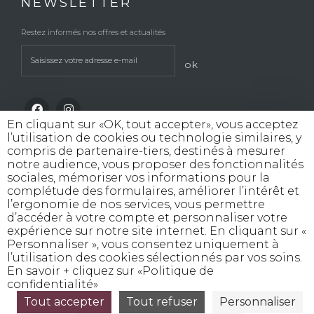
NEWSLETTER
Restez informés nos offres et actualités
ok
En cliquant sur «OK, tout accepter», vous acceptez
l’utilisation de cookies ou technologie similaires, y
compris de partenaire-tiers, destinés à mesurer
notre audience, vous proposer des fonctionnalités
sociales, mémoriser vos informations pour la
INTERDICTION DE VENTE DE BOISSONS
complétude des formulaires, améliorer l’intérêt et
ALCOOLIQUES AUX MINEURS DE MOINS
l’ergonomie de nos services, vous permettre
DE 18 ANS
d’accéder à votre compte et personnaliser votre
La preuve de majorité de l'acheteur est exigée
expérience sur notre site internet. En cliquant sur «
au moment de la vente en ligne
Personnaliser », vous consentez uniquement à
CODE DE LA SANTE PUBLIQUE, ART. L. 3342-1 et L.
l’utilisation des cookies sélectionnés par vos soins.
3353-3
En savoir + cliquez sur «Politique de
confidentialité»
L’abus d’alcool est dangereux pour la santé, consommez avec modération
©
Tout accepter
Tout refuser
Personnaliser
Rouge Cerise