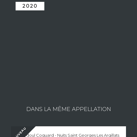
2020
LE DOMAINE JULIEN GERARD & FILS
Etienne incarne la cinquième génération du domaine. Aussi
passionné par la vigne, le vin et la table que ses aïeuls, il a une
solide vision de ce qu’il doit produire. Davantage que les
générations précédentes, il est connecté au monde entier pour
cultiver des amitiés fortes et faire rayonner le domaine.
Consulter les vins du domaine
DANS LA MÊME APPELLATION
NOUVEAU