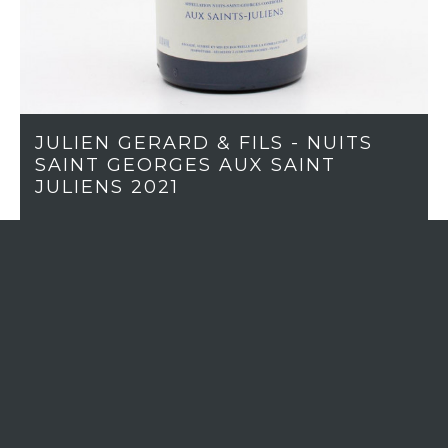
JULIEN GERARD & FILS - NUITS
SAINT GEORGES AUX SAINT
JULIENS 2021
En stock (6)
RÉGION
Bourgogne
APPELLATION
Nuits-Saint-Georges
MILLÉSIME
2021
CÉPAGE
Pinot Noir
COULEUR
Rouge
CLASSIFICATION
Communale