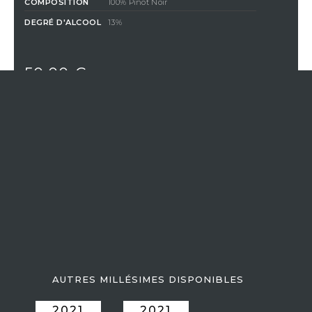
COMPOSITION
100% Pinot Noir
DEGRÉ D'ALCOOL
13%
50,00 €
TTC
/ Bouteille (75 cl)
QUANTITÉ
AJOUTER AU PANIER
En achetant ce produit vous gagnerez
1,25 €
par bouteille grâce
à notre programme de fidélité. Votre panier totalisera
1,25 €
qui
pourront être convertis en bon de réduction pour un prochain
achat.
Si Vistavin ne livre pas dans votre pays, nous vous
invitons à nous contacter à l’adresse e-mail suivante
:
contact@vistavin.fr
AUTRES MILLÉSIMES DISPONIBLES
2021
2021