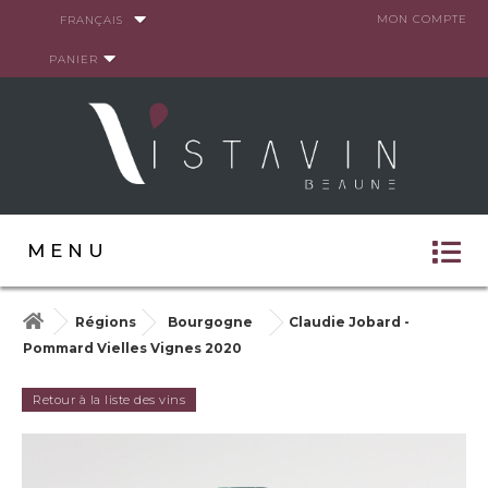
Panneau de gestion des cookies
MON COMPTE
FRANÇAIS
PANIER
MENU
Régions
Bourgogne
Claudie Jobard -
Pommard Vielles Vignes 2020
Retour à la liste des vins