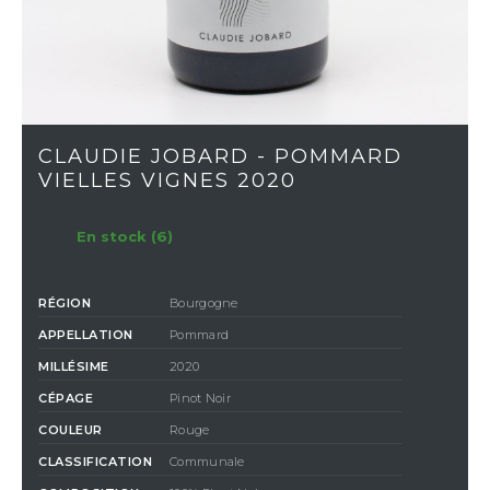
CLAUDIE JOBARD - POMMARD
VIELLES VIGNES 2020
En stock (6)
RÉGION
Bourgogne
APPELLATION
Pommard
MILLÉSIME
2020
CÉPAGE
Pinot Noir
COULEUR
Rouge
CLASSIFICATION
Communale