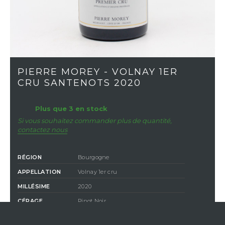
PIERRE MOREY - VOLNAY 1ER
CRU SANTENOTS 2020
Plus que 3 en stock
Si vous souhaitez commander plus de quantité,
contactez nous
RÉGION
Bourgogne
APPELLATION
Volnay 1er cru
MILLÉSIME
2020
CÉPAGE
Pinot Noir
COULEUR
Rouge