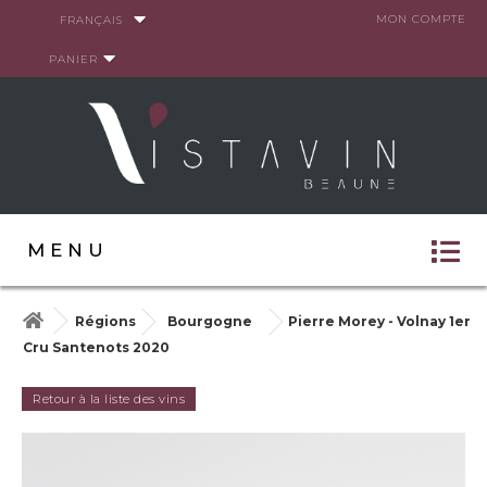
Panneau de gestion des cookies
MON COMPTE
FRANÇAIS
PANIER
MENU
Régions
Bourgogne
Pierre Morey - Volnay 1er
Cru Santenots 2020
Retour à la liste des vins