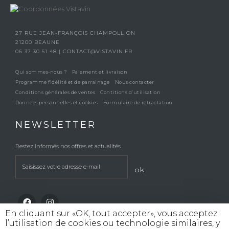
27 RUE JEAN-FRANÇOIS CHAMPOLLION
21200 BEAUNE
06 37 30 51 48
|
CONTACT@VISTAVIN.FR
Qui sommes-nous ?
Paiement et livraison
Programme fidélité et de parrainage
Nous contacter
Conditions générales de ventes
Contitions d’utilisation
Données personnelles et cookies
Formulaire de rétractation
NEWSLETTER
Restez informés nos offres et actualités
ok
En cliquant sur «OK, tout accepter», vous acceptez
l’utilisation de cookies ou technologie similaires, y