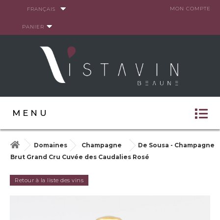
Panneau de gestion des cookies
MON COMPTE
FRANÇAIS
PANIER
MENU
Domaines
Champagne
De Sousa - Champagne
Brut Grand Cru Cuvée des Caudalies Rosé
Retour à la liste des vins