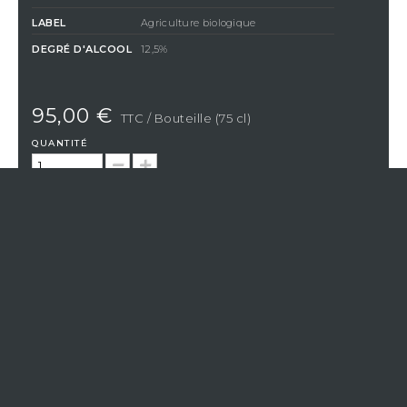
LABEL
Agriculture biologique
DEGRÉ D'ALCOOL
12,5%
95,00 €
TTC
/ Bouteille (75 cl)
QUANTITÉ
AJOUTER AU PANIER
En achetant ce produit vous gagnerez
2,38 €
par bouteille
grâce à notre programme de fidélité. Votre panier totalisera
2,38
€
qui pourront être convertis en bon de réduction pour un
prochain achat.
Si Vistavin ne livre pas dans votre pays, nous vous
invitons à nous contacter à l’adresse e-mail suivante
:
contact@vistavin.fr
LE DOMAINE DE SOUSA