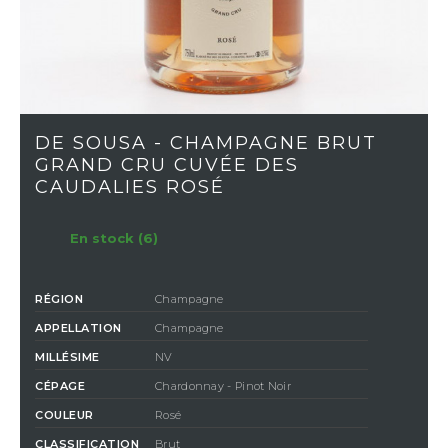
DE SOUSA - CHAMPAGNE BRUT
GRAND CRU CUVÉE DES
CAUDALIES ROSÉ
En stock (6)
RÉGION
Champagne
APPELLATION
Champagne
MILLÉSIME
NV
CÉPAGE
Chardonnay - Pinot Noir
COULEUR
Rosé
CLASSIFICATION
Brut