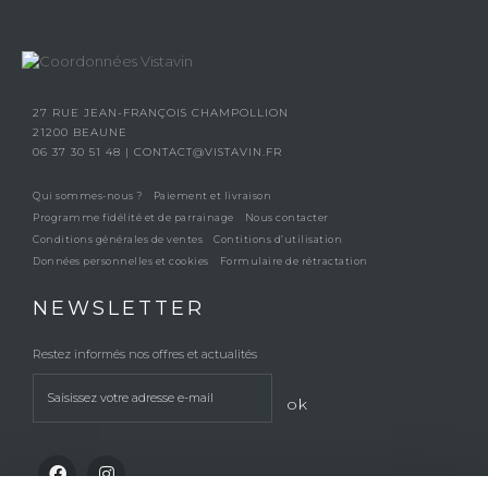
27 RUE JEAN-FRANÇOIS CHAMPOLLION
21200 BEAUNE
06 37 30 51 48
|
CONTACT@VISTAVIN.FR
Qui sommes-nous ?
Paiement et livraison
Programme fidélité et de parrainage
Nous contacter
Conditions générales de ventes
Contitions d’utilisation
Données personnelles et cookies
Formulaire de rétractation
NEWSLETTER
Restez informés nos offres et actualités
ok