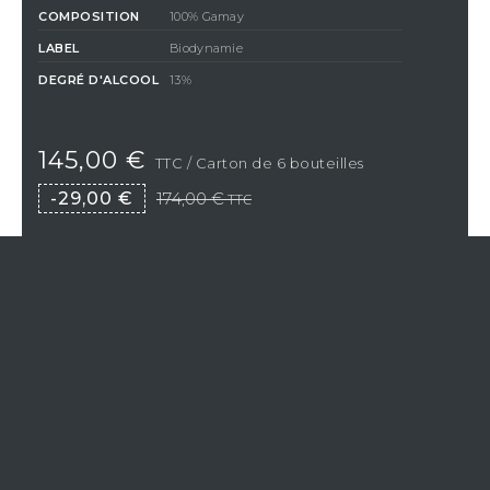
COMPOSITION
100% Gamay
LABEL
Biodynamie
DEGRÉ D'ALCOOL
13%
145,00 €
TTC
/ Carton de 6 bouteilles
-29,00 €
174,00 €
TTC
QUANTITÉ
AJOUTER AU PANIER
En achetant ce produit vous gagnerez
3,63 €
par bouteille
grâce à notre programme de fidélité. Votre panier totalisera
3,63
€
qui pourront être convertis en bon de réduction pour un
prochain achat.
Si Vistavin ne livre pas dans votre pays, nous vous
invitons à nous contacter à l’adresse e-mail suivante