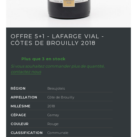
OFFRE 5+1 - LAFARGE VIAL -
CÔTES DE BROUILLY 2018
Plus que 3 en stock
Si vous souhaitez commander plus de quantité,
contactez nous
RÉGION
Beaujolais
APPELLATION
Côte de Brouilly
MILLÉSIME
2018
CÉPAGE
Gamay
COULEUR
Rouge
CLASSIFICATION
Communale