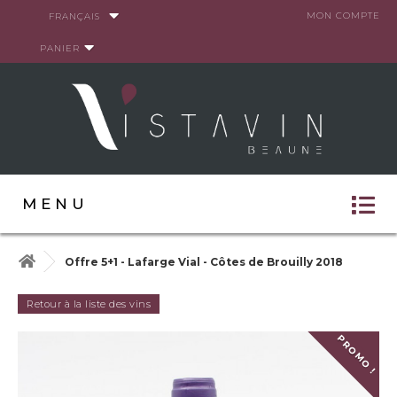
Panneau de gestion des cookies
MON COMPTE
FRANÇAIS
PANIER
MENU
Offre 5+1 - Lafarge Vial - Côtes de Brouilly 2018
Retour à la liste des vins
PROMO !