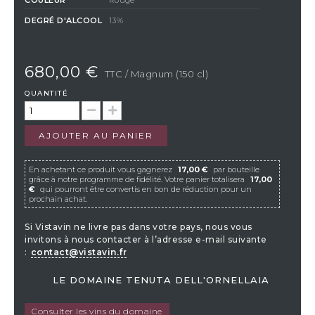
DEGRÉ D'ALCOOL
13%
680,00 €
TTC
/ Magnum (150 cl)
QUANTITÉ
AJOUTER AU PANIER
En achetant ce produit vous gagnerez
17,00 €
par bouteille
grâce à notre programme de fidélité. Votre panier totalisera
17,00
€
qui pourront être convertis en bon de réduction pour un
prochain achat.
Si Vistavin ne livre pas dans votre pays, nous vous
invitons à nous contacter à l’adresse e-mail suivante
:
contact@vistavin.fr
LE DOMAINE TENUTA DELL'ORNELLAIA
Consulter les vins du domaine