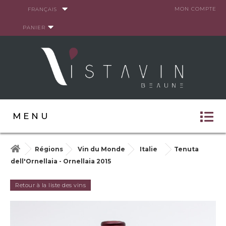
Panneau de gestion des cookies
MON COMPTE
FRANÇAIS
PANIER
MENU
Régions
Vin du Monde
Italie
Tenuta
dell'Ornellaia - Ornellaia 2015
Retour à la liste des vins