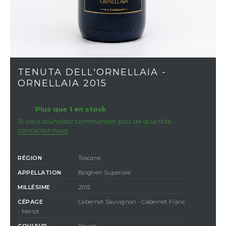
TENUTA DELL'ORNELLAIA -
ORNELLAIA 2015
Plus que 1 en stock
Si vous souhaitez commander plus de quantité,
contactez nous
RÉGION
Toscane
APPELLATION
Bolgheri Superiore
MILLÉSIME
2015
CÉPAGE
Cabernet Sauvignon - Cabernet Franc
- Merlot
COULEUR
Rouge