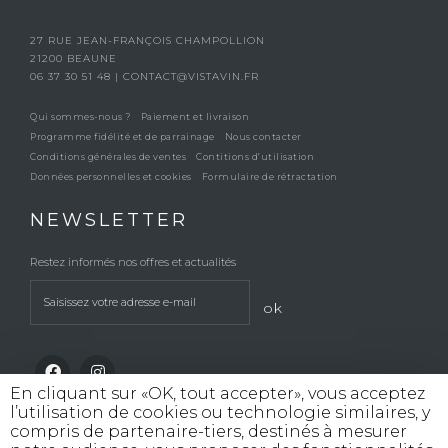
27 RUE JEAN-FRANÇOIS CHAMPOLLION
21200 BEAUNE
06 37 30 51 48
|
CONTACT@VISTAVIN.FR
Qui sommes-nous ?
Paiement et livraison
Programme fidélité et de parrainage
Nous contacter
Conditions générales de ventes
Contitions d’utilisation
Données personnelles et cookies
Formulaire de rétractation
NEWSLETTER
Restez informés nos offres et actualités
ok
En cliquant sur «OK, tout accepter», vous acceptez
l’utilisation de cookies ou technologie similaires, y
compris de partenaire-tiers, destinés à mesurer