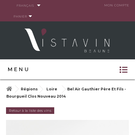
Panneau de gestion des cookies
MON COMPTE
FRANÇAIS
PANIER
MENU
Régions
Loire
Bel Air Gauthier Père Et Fils -
Bourgueil Clos Nouveau 2014
Retour à la liste des vins