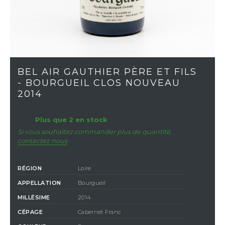
BEL AIR GAUTHIER PÈRE ET FILS
- BOURGUEIL CLOS NOUVEAU
2014
Plus que 2 en stock
Si vous souhaitez commander plus de quantité,
contactez nous
RÉGION
Loire
APPELLATION
Bourgueil
MILLÉSIME
2014
CÉPAGE
Cabernet Franc