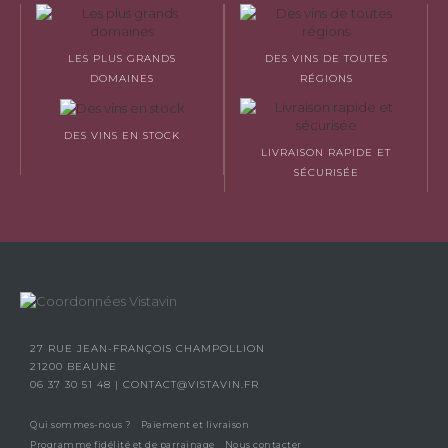
LES PLUS GRANDS
DES VINS DE TOUTES
DOMAINES
RÉGIONS
DES VINS EN STOCK
LIVRAISON RAPIDE ET
SÉCURISÉE
27 RUE JEAN-FRANÇOIS CHAMPOLLION
21200 BEAUNE
06 37 30 51 48
|
CONTACT@VISTAVIN.FR
Qui sommes-nous ?
Paiement et livraison
Programme fidélité et de parrainage
Nous contacter