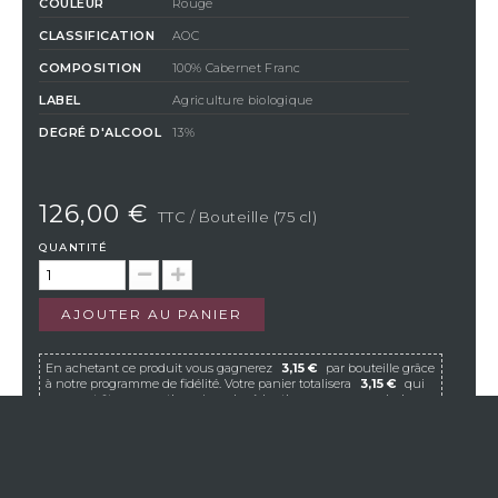
COULEUR
Rouge
CLASSIFICATION
AOC
COMPOSITION
100% Cabernet Franc
LABEL
Agriculture biologique
DEGRÉ D'ALCOOL
13%
126,00 €
TTC
/ Bouteille (75 cl)
QUANTITÉ
AJOUTER AU PANIER
En achetant ce produit vous gagnerez
3,15 €
par bouteille grâce
à notre programme de fidélité. Votre panier totalisera
3,15 €
qui
pourront être convertis en bon de réduction pour un prochain
achat.
Si Vistavin ne livre pas dans votre pays, nous vous
invitons à nous contacter à l’adresse e-mail suivante