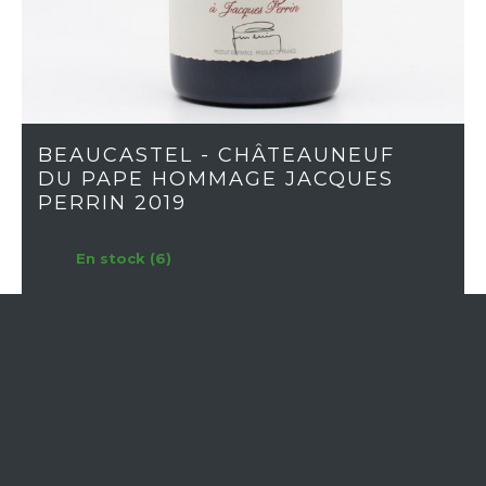
BEAUCASTEL - CHÂTEAUNEUF
DU PAPE HOMMAGE JACQUES
PERRIN 2019
En stock (6)
RÉGION
Vallée du Rhône
APPELLATION
Châteauneuf-du-Pape
MILLÉSIME
2019
CÉPAGE
Assemblage
COULEUR
Rouge
CLASSIFICATION
Communale