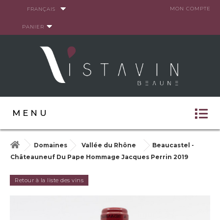
Panneau de gestion des cookies
MON COMPTE
FRANÇAIS
PANIER
MENU
Domaines
Vallée du Rhône
Beaucastel -
Châteauneuf Du Pape Hommage Jacques Perrin 2019
Retour à la liste des vins