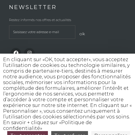
NEWSLETTER
Restez informés nos offres et actualités
ok
En cliquant sur «OK, tout accepter», vous acceptez
l’utilisation de cookies ou technologie similaires, y
compris de partenaire-tiers, destinés à mesurer
notre audience, vous proposer des fonctionnalités
sociales, mémoriser vos informations pour la
INTERDICTION DE VENTE DE BOISSONS
complétude des formulaires, améliorer l’intérêt et
ALCOOLIQUES AUX MINEURS DE MOINS
l’ergonomie de nos services, vous permettre
DE 18 ANS
d’accéder à votre compte et personnaliser votre
La preuve de majorité de l'acheteur est exigée
expérience sur notre site internet. En cliquant sur «
au moment de la vente en ligne
Personnaliser », vous consentez uniquement à
CODE DE LA SANTE PUBLIQUE, ART. L. 3342-1 et L.
l’utilisation des cookies sélectionnés par vos soins.
3353-3
En savoir + cliquez sur «Politique de
confidentialité»
L’abus d’alcool est dangereux pour la santé, consommez avec modération
©