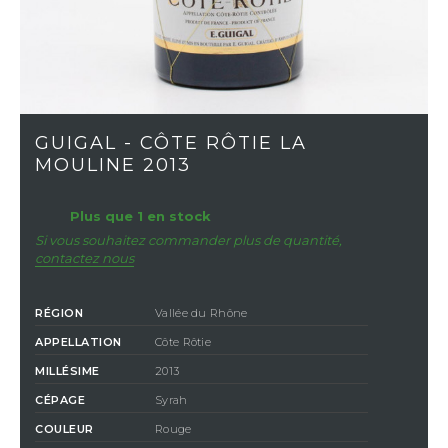
GUIGAL - CÔTE RÔTIE LA
MOULINE 2013
Plus que 1 en stock
Si vous souhaitez commander plus de quantité,
contactez nous
RÉGION
Vallée du Rhône
APPELLATION
Côte Rôtie
MILLÉSIME
2013
CÉPAGE
Syrah
COULEUR
Rouge