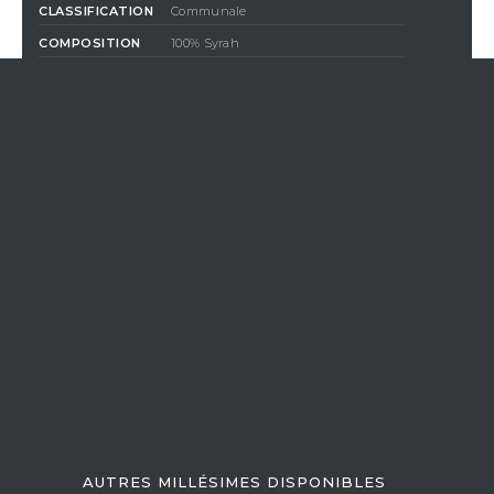
CLASSIFICATION
Communale
COMPOSITION
100% Syrah
DEGRÉ D'ALCOOL
13,5%
350,00 €
TTC
/ Bouteille (75 cl)
QUANTITÉ
AJOUTER AU PANIER
En achetant ce produit vous gagnerez
8,75 €
par bouteille
grâce à notre programme de fidélité. Votre panier totalisera
8,75
€
qui pourront être convertis en bon de réduction pour un
prochain achat.
Si Vistavin ne livre pas dans votre pays, nous vous
invitons à nous contacter à l’adresse e-mail suivante
:
contact@vistavin.fr
AUTRES MILLÉSIMES DISPONIBLES