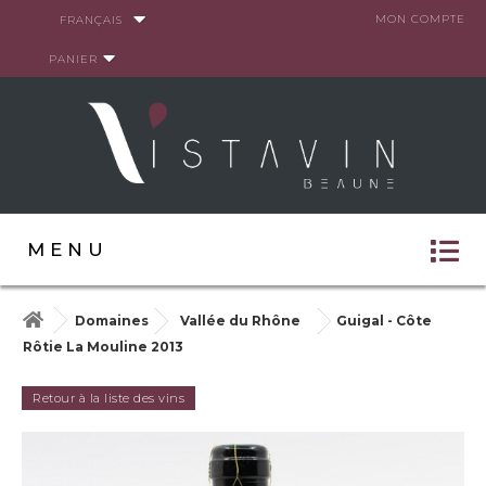
Panneau de gestion des cookies
MON COMPTE
FRANÇAIS
PANIER
MENU
Domaines
Vallée du Rhône
Guigal - Côte
Rôtie La Mouline 2013
Retour à la liste des vins