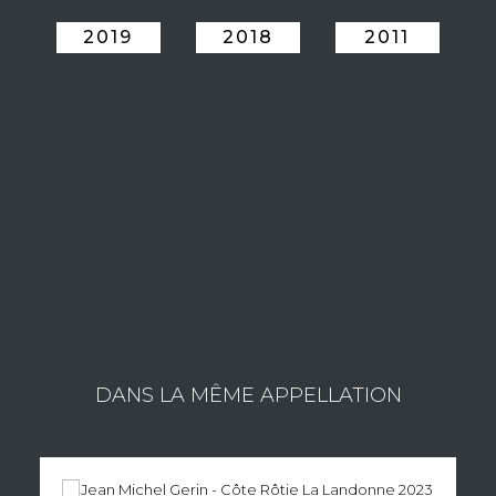
2019
2018
2011
LE DOMAINE GUIGAL
Le Domaine Guigal fut fondé en 1946 par Etienne Guigal à
Ampuis, petit village antique et berceau de l'appellation Côte-
Rôtie. Il abrite un vignoble unique où la vigne et le vin sont
célébrés depuis 2400 ans.
Consulter les vins du domaine
DANS LA MÊME APPELLATION