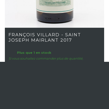
FRANÇOIS VILLARD - SAINT
JOSEPH MAIRLANT 2017
Plus que 1 en stock
Si vous souhaitez commander plus de quantité,
contactez nous
RÉGION
Vallée du Rhône
APPELLATION
Saint-Joseph
MILLÉSIME
2017
CÉPAGE
Viognier
COULEUR
Blanc