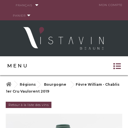
Panneau de gestion des cookies
MON COMPTE
FRANÇAIS
PANIER
MENU
Régions
Bourgogne
Fèvre William - Chablis
1er Cru Vaulorent 2019
Retour à la liste des vins