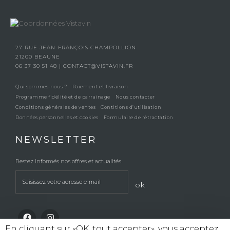
27 RUE JEAN-FRANÇOIS CHAMPOLLION
21200 BEAUNE
06 37 30 51 48
|
CONTACT@VISTAVIN.FR
Qui sommes-nous ?
Paiement et livraison
Programme fidélité et de parrainage
Nous contacter
Conditions générales de ventes
Contitions d’utilisation
Données personnelles et cookies
Formulaire de rétractation
NEWSLETTER
Restez informés nos offres et actualités
ok
En cliquant sur «OK, tout accepter», vous acceptez