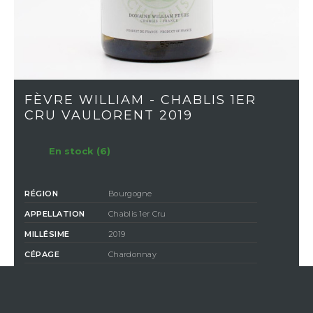
FÈVRE WILLIAM - CHABLIS 1ER
CRU VAULORENT 2019
En stock (6)
RÉGION
Bourgogne
APPELLATION
Chablis 1er Cru
MILLÉSIME
2019
CÉPAGE
Chardonnay
COULEUR
Blanc
CLASSIFICATION
1er Cru