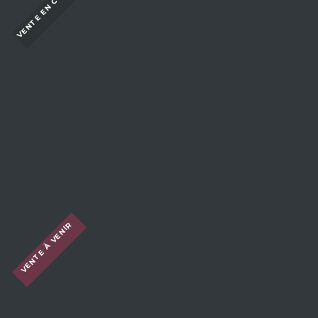
VENTE EN COURS
LES INCONTOURNABLES
LIQUEURS DE JEAN-MARC
ROULOT
Fini aujourd'hui !
S'INSCRIRE À LA VENTE
VENTE À VENIR
DOMAINE LORENZON :
RÉGULARITÉ SANS FAILLE POUR
UN NIVEAU DE QUALITÉ
EXCEPTIONNEL À MERCUREY,