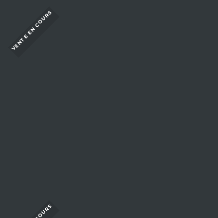
VENTE EN COURS
LE DOMAINE JEAN-MARC
MILLOT S'IMPOSE COMME UNE
RÉFÉRENCE DE LA CÔTE DE
NUITS !
Plus que 3 jours
S'INSCRIRE À LA VENTE