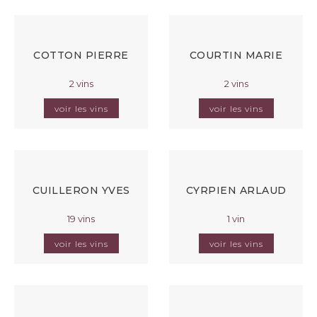
COTTON PIERRE
COURTIN MARIE
2 vins
2 vins
voir les vins
voir les vins
CUILLERON YVES
CYRPIEN ARLAUD
19 vins
1 vin
voir les vins
voir les vins