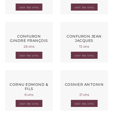
voir les vins
voir les vins
CONFURON
CONFURON JEAN
GINDRE FRANÇOIS
JACQUES
26 vins
13 vins
voir les vins
voir les vins
CORNU EDMOND &
COSNIER ANTONIN
FILS
6 vins
21 vins
voir les vins
voir les vins