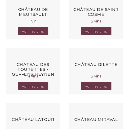
CHÂTEAU DE
CHÂTEAU DE SAINT
MEURSAULT
COSME
1 vin
2 vins
voir les vins
voir les vins
CHATEAU DES
CHÂTEAU GILETTE
TOURETTES -
GUFFENS HEYNEN
4 vins
2 vins
voir les vins
voir les vins
CHÂTEAU LATOUR
CHÂTEAU MIRAVAL