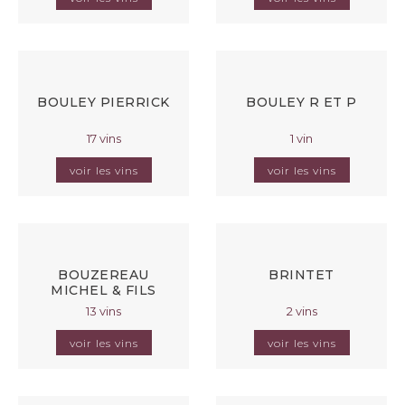
BOULEY PIERRICK
BOULEY R ET P
17 vins
1 vin
voir les vins
voir les vins
BOUZEREAU
BRINTET
MICHEL & FILS
13 vins
2 vins
voir les vins
voir les vins