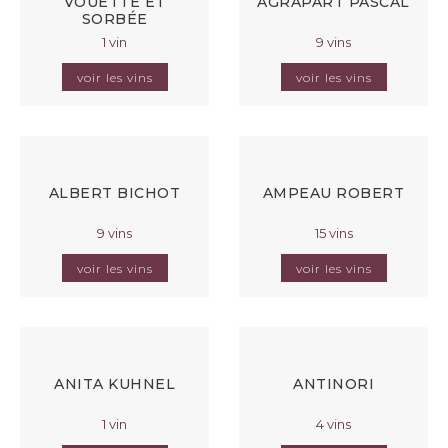
VOUETTE ET
AGRAPART PASCAL
SORBÉE
1 vin
9 vins
voir les vins
voir les vins
ALBERT BICHOT
AMPEAU ROBERT
9 vins
15 vins
voir les vins
voir les vins
ANITA KUHNEL
ANTINORI
1 vin
4 vins