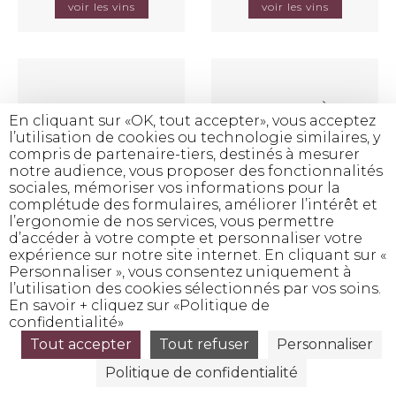
voir les vins
voir les vins
FERME DU CADE
FERRATON PÈRE &
En cliquant sur «OK, tout accepter», vous acceptez
FILS
l’utilisation de cookies ou technologie similaires, y
2 vins
3 vins
compris de partenaire-tiers, destinés à mesurer
notre audience, vous proposer des fonctionnalités
voir les vins
voir les vins
sociales, mémoriser vos informations pour la
complétude des formulaires, améliorer l’intérêt et
l’ergonomie de nos services, vous permettre
d’accéder à votre compte et personnaliser votre
expérience sur notre site internet. En cliquant sur «
Personnaliser », vous consentez uniquement à
FÈVRE WILLIAM
FLEUROT
l’utilisation des cookies sélectionnés par vos soins.
COQUARD LOISON
En savoir + cliquez sur «Politique de
6 vins
11 vins
confidentialité»
Tout accepter
Tout refuser
Personnaliser
voir les vins
voir les vins
Politique de confidentialité