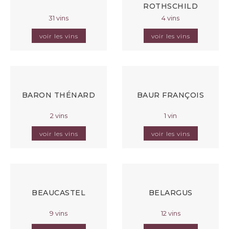
ROTHSCHILD
31 vins
4 vins
voir les vins
voir les vins
BARON THÉNARD
BAUR FRANÇOIS
2 vins
1 vin
voir les vins
voir les vins
BEAUCASTEL
BELARGUS
9 vins
12 vins